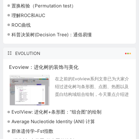
分布概述 共轭意味着它有共轭分布的关
置换检验（Permutation test）
系。 在贝...
理解ROC和AUC
ROC曲线
科普决策树(Decision Tree)：通俗易懂
EVOLUTION
Evoview：进化树的装饰与美化
在之前的Evolview系列文章已为大家介
绍过进化树与条形图、点图、热图以及
蛋白结构域组合绘制，今天重点介绍进
化树的装饰以及按簇进行分组美化。比
如，学习绘制Evolview最美的一个展示
EvolView: 进化树+条形图：“组合图”的绘制
案例...
Average Nucleotide Identity (ANI) 计算
群体遗传学–Fst指数