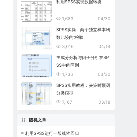
利用SPSS实现数据转换
1,683
04/30
SPSS实操：两个独立样本均
数比较的t检验
3,016
04/14
主成分分析与因子分析在SP
SS中的区别
1,736
03/30
SPSS实用教程：决策树预测
分类模型
7,167
03/18
随机文章
利用SPSS进行一般线性回归