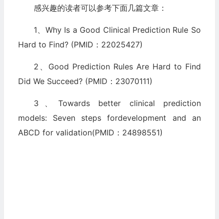
感兴趣的读者可以参考下面几篇文章：
1、Why Is a Good Clinical Prediction Rule So
Hard to Find? (PMID：22025427)
2、Good Prediction Rules Are Hard to Find
Did We Succeed? (PMID：23070111)
3、Towards better clinical prediction
models: Seven steps fordevelopment and an
ABCD for validation(PMID：24898551)