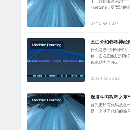
中，我们通常采用一
Finetune，更宽泛的称
07/15
1,377
直白介绍卷积神经
Machine Learning
什么是卷积神经网络，它
种，它在图像识别和
视觉助力之外...
05/24
3,153
深度学习教程之基于
Machine Learning
首先把所有代码放在一块
是一个基于代码的简单示例，演