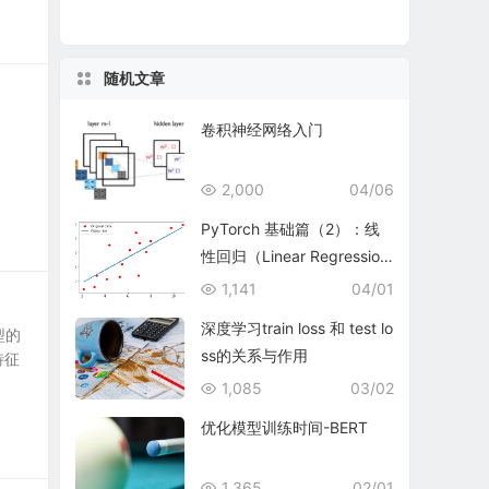
随机文章
卷积神经网络入门
2,000
04/06
PyTorch 基础篇（2）：线
性回归（Linear Regressio
n）
1,141
04/01
深度学习train loss 和 test lo
型的
ss的关系与作用
特征
1,085
03/02
优化模型训练时间-BERT
1,365
02/01