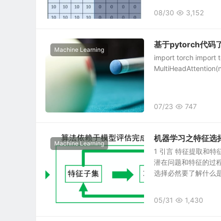
08/30
3,152
基于pytorch代码
Machine Learning
import torch import t
MultiHeadAttention(n
07/23
747
机器学习之特征选择（Fe
Machine Learning
1 引言 特征提取和
潜在问题和特征的过
选择必然要了解什么是特
05/31
1,430