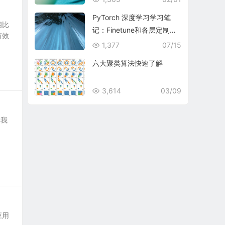
PyTorch 深度学习学习笔
相比
记：Finetune和各层定制学
有效
习率
1,377
07/15
六大聚类算法快速了解
3,614
03/09
，我
应用