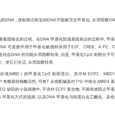
基化的DNA , 使粘附点附近的DNA不能被完全甲基化, 从而阻断D
将甲基集团移去的过程。在DNA 甲基化阻遏基因表达的过程中, 甲
A 可直接作用于甲基化敏感转录因子E2F、CREB、A P2、
使它们失去结合DNA 的功能从而阻断转录, 但是, 甲基化CpG 粘附分子
) , 使它们失活, 从而阻断转录。
(MBD ) 的甲基化CpG 粘附蛋白。其中M ECP2、MBD
1 有糖基转移酶活性, 可将T 从错配碱基对T?G 中移去,MBD4 
 缺陷的小鼠细胞中, 不含M ECP1 复合物, 不能有效阻止甲
A 甲基化方式的选择, 以及DNA 甲基化与组蛋白去乙酰化、染