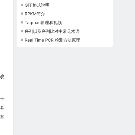
GFF格式说明
RPKM简介
Taqman原理和视频
序列以及序列比对中常见术语
Real Time PCR 检测方法原理
改
于
，并
基