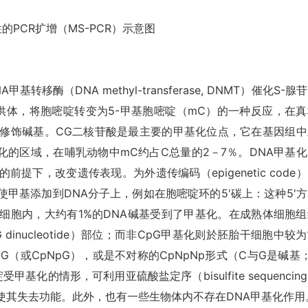
的PCR扩增（MS-PCR）示意图
移酶（DNA methyl-transferase, DNMT）催化S-腺
AM)作为甲基供体，将胞嘧啶转变为5-甲基胞嘧啶（mC）的一种反应，在
性修饰碱基。CG二核苷酸是最主要的甲基化位点，它在基因组中
的区域，在哺乳动物中mC约占C总量的2－7％。DNA甲基化
提下，改变遗传表现。为外遗传编码（epigenetic code
甲基添加到DNA分子上，例如在胞嘧啶环的5'碳上：这种5'方
细胞内，大约有1%的DNA碱基受到了甲基化。在成熟体细胞组
dinucleotide）部位；而非CpG甲基化则於胚胎干细胞中较
（或CpNpG），或是不对称的CpNpNp形式（C与G是碱基
的情形，可利用亚硫酸盐定序（bisulfite sequencin
使其失去功能。此外，也有一些生物体内不存在DNA甲基化作用