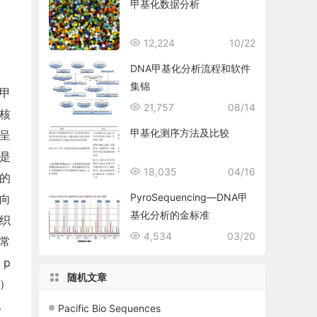
甲基化数据分析
12,224
10/22
DNA甲基化分析流程和软件
集锦
苷甲
21,757
08/14
真核
甲基化测序方法及比较
呈
是
18,035
04/16
）的
PyroSequencing—DNA甲
向
基化分析的金标准
织
4,534
03/20
为常
；p
随机文章
g）
。
Pacific Bio Sequences