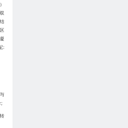
G）
 双
于结
区
 凝
配:
参与
;
基转