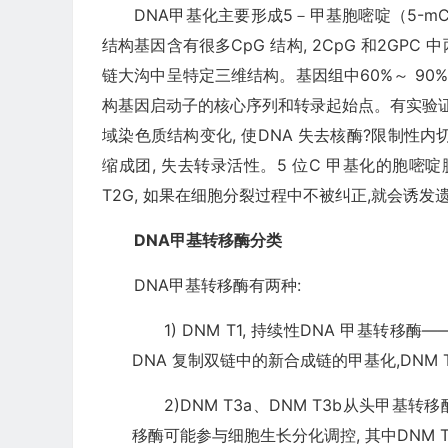
DNA甲基化主要形成5－甲基胞嘧啶（5-mC
结构基因含有很多CpG 结构, 2CpG 和2GPC
链大沟中呈特定三维结构。基因组中60%～ 90% 的
构基因启动子的核心序列和转录起始点。有实验证
域染色质结构变化, 使DNA 失去核酶?限制性内切
缩成团, 失去转录活性。5 位C 甲基化的胞嘧
T2G, 如果在细胞分裂过程中不被纠正,就会诱发
DNA甲基转移酶分类
DNA甲基转移酶有两种:
1) DNM T1, 持续性DNA 甲基转移
DNA 复制双链中的新合成链的甲基化,DNM 
2)DNM T3a、DNM T3b从头甲基
移酶可能参与细胞生长分化调控, 其中DNM