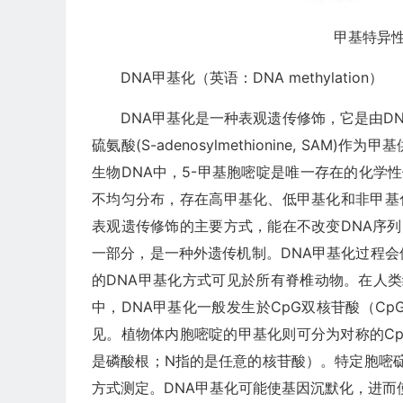
甲基特异性
DNA甲基化（英语：DNA methylation）
DNA甲基化是一种表观遗传修饰，它是由DNA甲基转
硫氨酸(S-adenosylmethionine, S
生物DNA中，5-甲基胞嘧啶是唯一存在的化学
不均匀分布，存在高甲基化、低甲基化和非甲基化
表观遗传修饰的主要方式，能在不改变DNA序列的前
一部分，是一种外遗传机制。DNA甲基化过程会使
的DNA甲基化方式可见於所有脊椎动物。在人类
中，DNA甲基化一般发生於CpG双核苷酸（CpG 
见。植物体内胞嘧啶的甲基化则可分为对称的CpG
是磷酸根；N指的是任意的核苷酸）。特定胞嘧碇受甲基化
方式测定。DNA甲基化可能使基因沉默化，进而