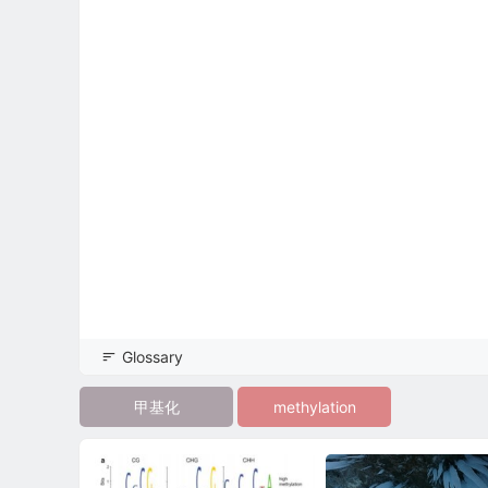
Glossary
甲基化
methylation