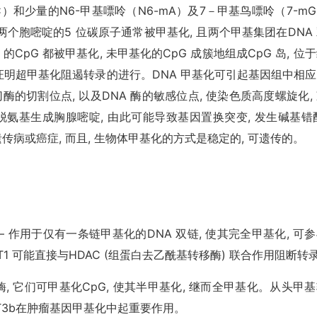
）和少量的N6-甲基嘌呤（N6-mA）及7－甲基鸟嘌呤（7-m
 中两个胞嘧啶的5 位碳原子通常被甲基化, 且两个甲基集团在DNA
CpG 都被甲基化, 未甲基化的CpG 成簇地组成CpG 岛, 位
明超甲基化阻遏转录的进行。DNA 甲基化可引起基因组中相应
酶的切割位点, 以及DNA 酶的敏感位点, 使染色质高度螺旋化,
啶脱氨基生成胸腺嘧啶, 由此可能导致基因置换突变, 发生碱基错
遗传病或癌症, 而且, 生物体甲基化的方式是稳定的, 可遗传的。
酶—— 作用于仅有一条链甲基化的DNA 双链, 使其完全甲基化, 可
T1 可能直接与HDAC (组蛋白去乙酰基转移酶) 联合作用阻断转录
转移酶, 它们可甲基化CpG, 使其半甲基化, 继而全甲基化。从头甲
 T3b在肿瘤基因甲基化中起重要作用。