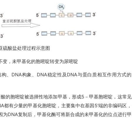
亚硫酸盐处理过程示意图
不变，未甲基化的胞嘧啶转变为尿嘧啶
构、DNA构象、DNA稳定性及DNA与蛋白质相互作用方式的
苷酸的胞嘧啶被选择性地添加甲基，形成5－甲基胞嘧啶，这常见
组DNA都有少量的甲基化胞嘧啶，主要集中在基因5’端的非编码区
因为DNA复制后，甲基化酶可将新合成的未甲基化的位点进行甲