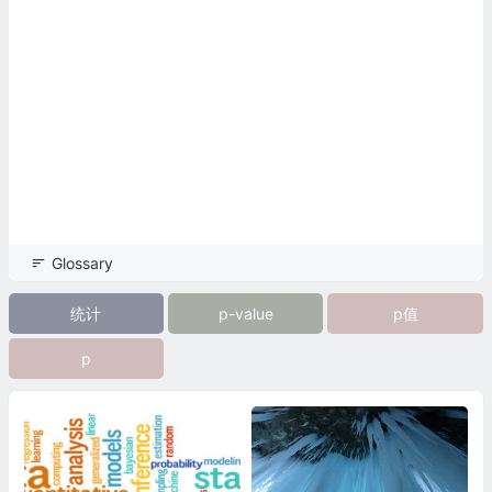
Glossary
统计
p-value
p值
p