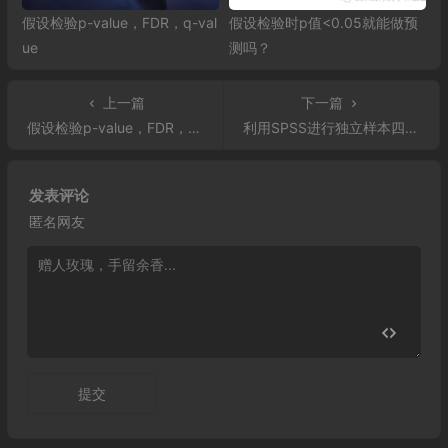
假设检验p-value，FDR，q-val
假设检验时p值<0.05就能做预
ue
测吗？
上一篇
下一篇
假设检验p-value，FDR，q-value
利用SPSS进行独立样本四格表卡方检验:详细操作过程
发表评论
匿名网友
提交