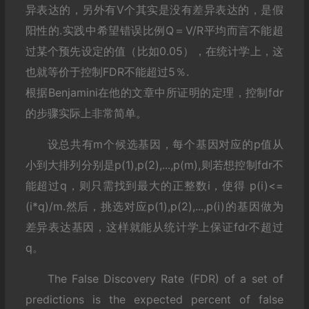
异表达的，另外有V个其实是没有差异表达的，是假
阳性的.实践中希望错误比例Q＝V/R平均而言不能超
过某个预先设定的值（比如0.05），在统计学上，这
也就等价于控制FDR不能超过5％.
根据Benjamini在他的文章中所证明的定理，控制fdr
的步骤实际上非常简单。
设总共有m个候选基因，每个基因对应的p值从
小到大排列分别是p(1),p(2),...,p(m),则若想控制fdr不
能超过q，则只需找到最大的正整数i，使得 p(i)<=
(i*q)/m.然后，挑选对应p(1),p(2),...,p(i)的基因做为
差异表达基因，这样就能从统计学上保证fdr不超过
q。
The False Discovery Rate (FDR) of a set of
predictions is the expected percent of false