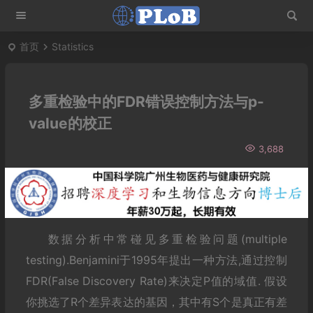
首页
Statistics
多重检验中的FDR错误控制方法与p-
value的校正
3,688
数据分析中常碰见多重检验问题(multiple
testing).Benjamini于1995年提出一种方法,通过控制
FDR(False Discovery Rate)来决定P值的域值. 假设
你挑选了R个差异表达的基因，其中有S个是真正有差