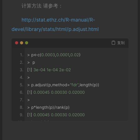
计算方法 请参考：
http://stat.ethz.ch/R-manual/R-
devel/library/stats/html/p.adjust.html
复制
>
 p
<-
c
(
0.0003
,
0.0001
,
0.02
)
>
 p
[
1
]
3e-04
1e-04
2e-02
>
>
 p
.
adjust
(
p
,
method
=
"fdr"
,
length
(
p
))
[
1
]
0.00045
0.00030
0.02000
>
>
 p
*
length
(
p
)/
rank
(
p
)
[
1
]
0.00045
0.00030
0.02000
>
 length
(
p
)
[
1
]
3
>
 rank
(
p
)