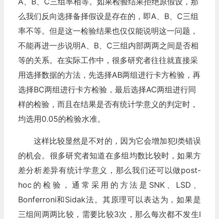
A、B、C三组率相等。如果检验结果拒绝原假设，那
么我们反向选择备择假设是存在的，即A、B、C三组
率不等。但是这一检验结果也仅仅能说明这一问题，
不能再进一步说明A、B、C三组内部两两之间是否相
等的关系。在实际工作中，很多研究者往往就直接采
用选择数据的方法，先选择AB两组进行卡方检验，再
选择BC两组进行卡方检验，最后选择AC两组进行同
样的检验，而且在结果是否有统计学意义的判定时，
均选用0.05的检验水准。
这样比较显然是不对的，因为它会增加犯Ⅰ类错误
的机会。很多研究者知道在多组均数比较时，如果方
差分析差异有统计学意义，那么我们还可以做post-
hoc的检验，通常采用的方法是SNK、LSD、
Bonferroni和Sidak法。其原理可以表达为，如果是
三组间两两比较，需要比较3次，那么每次都不发生Ⅰ