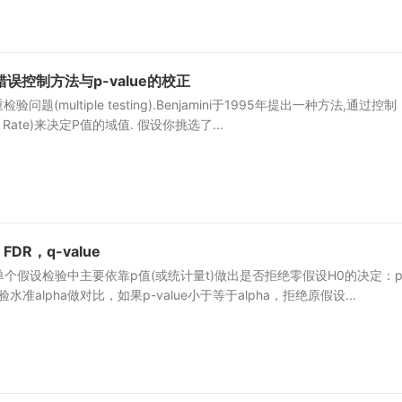
误控制方法与p-value的校正
题(multiple testing).Benjamini于1995年提出一种方法,通过控制
very Rate)来决定P值的域值. 假设你挑选了...
FDR，q-value
 0. 单个假设检验中主要依靠p值(或统计量t)做出是否拒绝零假设H0的决定：p
水准alpha做对比，如果p-value小于等于alpha，拒绝原假设...