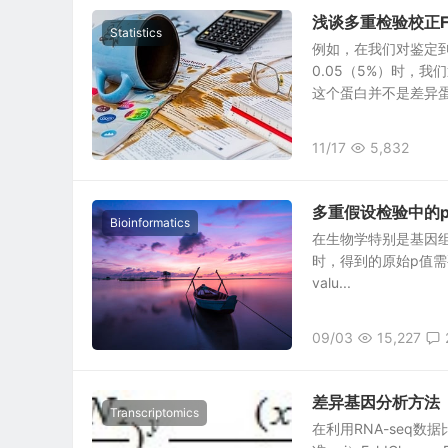
浅谈多重检验校正F
Statistics
例如，在我们对鉴定
0.05（5%）时，
这个蛋白并不是差异蛋.
11/17
5,832
多重假设检验中的
Bioinformatics
在生物学特别是基因组学
时，得到的原始p值需
valu...
09/03
15,227
差异基因分析方法
Transcriptomics
在利用RNA-seq