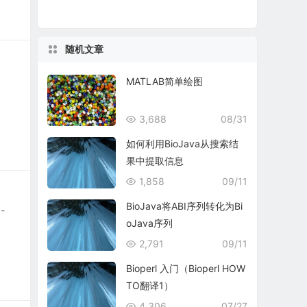
随机文章
MATLAB简单绘图
3,688
08/31
如何利用BioJava从搜索结
果中提取信息
1,858
09/11
BioJava将ABI序列转化为Bi
-
oJava序列
2,791
09/11
Bioperl 入门（Bioperl HOW
TO翻译1）
4,306
07/27