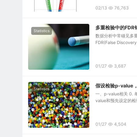
02/13
76,763
多重检验中的FDR错
Statistics
数据分析中常碰见多重检验问
FDR(False Disco
01/27
3,687
假设检验p-value，
Statistics
一、p-value相关
value和预先设定的检验
01/27
4,504