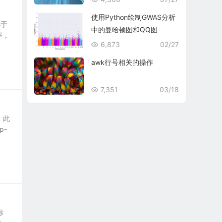
使用Python绘制GWAS分析
小于
中的曼哈顿图和QQ图
率，
6,873
02/27
awk行号相关的操作
7,351
03/18
；此
p-
标