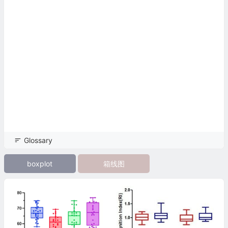
Glossary
boxplot
箱线图