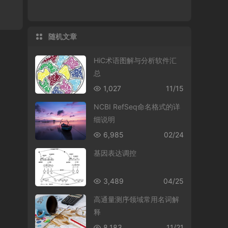
随机文章
HiC术语图解与分析软件汇
总
1,027
11/15
NCBI RefSeq命名格式的详
细说明
6,985
02/24
基因表达调控
3,489
04/25
高通量测序领域常用名词解
释
8,183
11/21