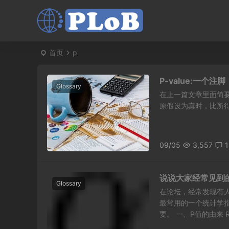
首页
p
P-value:一个注脚
Glossary
在上一篇文章里面简要
原假设为真时，比所得到的样
09/05
3,557
1
说说大家经常见到
Glossary
在论坛，经常发现有人
最常用的一个统计学
要。 一、P值的由来 R.