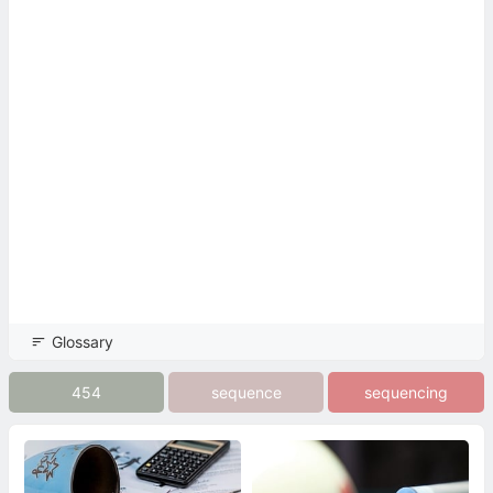
Glossary
454
sequence
sequencing