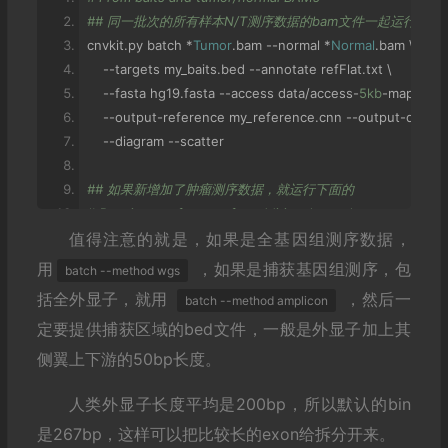
## 同一批次的所有样本N/T测序数据的bam文件一起运行
cnvkit
.
py batch 
*
Tumor
.
bam 
--
normal 
*
Normal
.
bam \
--
targets my_baits
.
bed 
--
annotate refFlat
.
txt \
--
fasta hg19
.
fasta 
--
access data
/
access
-
5kb
-
mappable
--
output
-
reference my_reference
.
cnn 
--
output
-
dir res
--
diagram 
--
scatter
## 如果新增加了肿瘤测序数据，就运行下面的
# Reusing a reference for additional samples
值得注意的就是，如果是全基因组测序数据，
cnvkit
.
py batch 
*
Tumor
.
bam 
-
r 
Reference
.
cnn 
-
d results
/
用
，如果是捕获基因组测序，包
batch --method wgs
# Reusing targets and antitargets to build a new referenc
括全外显子，就用
，然后一
batch --method amplicon
cnvkit
.
py batch 
-
n 
*
Normal
.
bam 
--
output
-
reference new_
定要提供捕获区域的bed文件，一般是外显子加上其
-
t my_targets
.
bed 
-
a my_antitargets
.
bed 
--
male
-
refere
侧翼上下游的50bp长度。
-
f hg19
.
fasta 
-
g data
/
access
-
5kb
-
mappable
.
hg19
.
bed
人类外显子长度平均是200bp，所以默认的bin
是267bp，这样可以把比较长的exon给拆分开来。