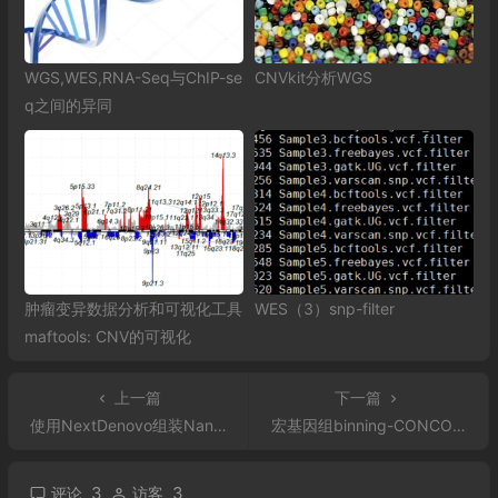
WGS,WES,RNA-Seq与ChIP-se
CNVkit分析WGS
q之间的异同
肿瘤变异数据分析和可视化工具
WES（3）snp-filter
maftools: CNV的可视化
上一篇
下一篇
使用NextDenovo组装Nanopore数据
宏基因组binning-CONCOCT
3
3
评论
访客