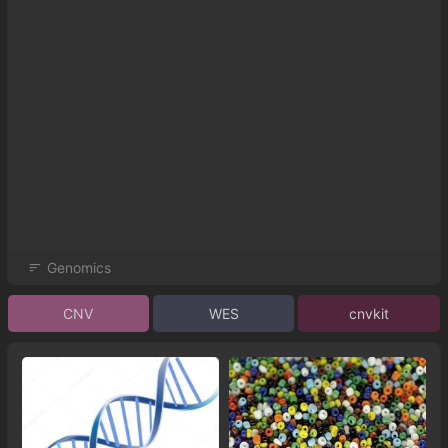
Genomics
CNV
WES
cnvkit