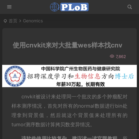
首页
Genomics
使用cnvkit来对大批量wes样本找cnv
7,862
cnvkit被设计来处理同一个批次的多个肿瘤配对
样本测序情况，首先对所有的normal数据进行bin处
理拿到背景值，然后就这个背景值来处理所有的
tumor测序数据计算拷贝数变异情况。
该软件使用比较复杂，建议读一读官网教程。
所