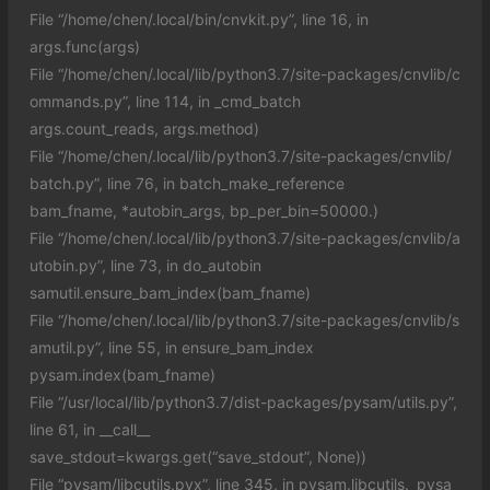
File “/home/chen/.local/bin/cnvkit.py”, line 16, in
args.func(args)
File “/home/chen/.local/lib/python3.7/site-packages/cnvlib/c
ommands.py”, line 114, in _cmd_batch
args.count_reads, args.method)
File “/home/chen/.local/lib/python3.7/site-packages/cnvlib/
batch.py”, line 76, in batch_make_reference
bam_fname, *autobin_args, bp_per_bin=50000.)
File “/home/chen/.local/lib/python3.7/site-packages/cnvlib/a
utobin.py”, line 73, in do_autobin
samutil.ensure_bam_index(bam_fname)
File “/home/chen/.local/lib/python3.7/site-packages/cnvlib/s
amutil.py”, line 55, in ensure_bam_index
pysam.index(bam_fname)
File “/usr/local/lib/python3.7/dist-packages/pysam/utils.py”,
line 61, in __call__
save_stdout=kwargs.get(“save_stdout”, None))
File “pysam/libcutils.pyx”, line 345, in pysam.libcutils._pysa