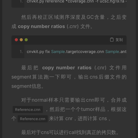
cnvkit
.
py reference 
*
coverage
.
cnn 
-
f ucsc
.
hg19
.
fa 
-
o 
Ref
然后再校正区域测序深度及GC含量，之后变
成
copy number ratios
(.cnr) 文件。
复制
cnvkit
.
py fix 
Sample
.
targetcoverage
.
cnn 
Sample
.
antitarg
最后把
copy number ratios
(.cnr) 文件用
segment算法跑一下即可，输出cns后缀文件的
segment信息。
对于normal样本只需要输出cnn即可，合并成
，然后把一个个tumor样品，根据这
Reference.cnn
个
来计算 cnr，进而计算 cns 。
Reference.cnn
最后对于cns可以进行call找到真正的拷贝数。