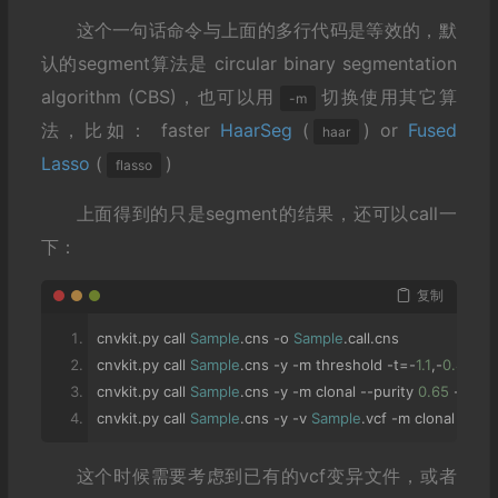
这个一句话命令与上面的多行代码是等效的，默
认的segment算法是 circular binary segmentation
algorithm (CBS)，也可以用
切换使用其它算
-m
法，比如： faster
HaarSeg
(
) or
Fused
haar
Lasso
(
)
flasso
上面得到的只是segment的结果，还可以call一
下：
复制
cnvkit
.
py call 
Sample
.
cns 
-
o 
Sample
.
call
.
cns
cnvkit
.
py call 
Sample
.
cns 
-
y 
-
m threshold 
-
t
=-
1.1
,-
0.4
,
0.3
,
cnvkit
.
py call 
Sample
.
cns 
-
y 
-
m clonal 
--
purity 
0.65
-
o 
Sa
cnvkit
.
py call 
Sample
.
cns 
-
y 
-
v 
Sample
.
vcf 
-
m clonal 
--
puri
这个时候需要考虑到已有的vcf变异文件，或者