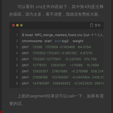
可以看到 cns文件内容如下，其中第4列是注释
的基因，因为太多，看不清楚，我就没有秀给大家。
复制
$ head  NPC_merge_marked_fixed
.
cns 
|
cut 
-
f 
1
-
3
,
5
,
8
chromosome  start   
end
 log2    weight
chr1    
12098
1701806
-
0.183469
84.0794
chr1    
1702902
1752401
-
0.962192
4.87216
chr1    
1752901
12777601
-
0.220165
370.756
chr1    
12778101
12920301
-
1.11688
10.7699
chr1    
12920307
27407686
-
0.275998
558.214
chr1    
27408186
125184087
-
0.0447404
2418.53
chr1    
143185087
248945922
-
0.0422629
2967.61
chr2    
10500
5692985
0.151978
85.3751
上面的segment结果还可以call一下，如果有需
chr2    
5692985
90402011
-
0.0329165
1874.56
要的话。