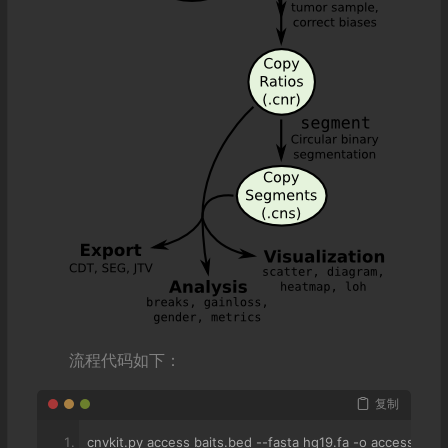
流程代码如下：
复制
cnvkit
.
py access baits
.
bed 
--
fasta hg19
.
fa 
-
o access
.
hg19