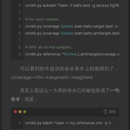
cnvkit
.
py autobin 
*.
bam 
-
t baits
.
bed 
-
g access
.
hg19
.
bed 
[
# For each sample...
cnvkit
.
py coverage 
Sample
.
bam baits
.
target
.
bed 
-
o 
Sampl
cnvkit
.
py coverage 
Sample
.
bam baits
.
antitarget
.
bed 
-
o 
Sa
# With all normal samples...
cnvkit
.
py reference 
*
Normal
.{,
anti
}
targetcoverage
.
cnn 
--
可以看到软件提供的命令基本上的都用到了，
# For each tumor sample...
cnvkit
.
py fix 
Sample
.
targetcoverage
.
cnn 
Sample
.
antitarg
coverage—>fix—>segment—>segment
cnvkit
.
py segment 
Sample
.
cnr 
-
o 
Sample
.
cns
其实上面这么一大串的命令已经被包装成了
一句
# Optionally, with --scatter and --diagram
命令
，就是：
cnvkit
.
py scatter 
Sample
.
cnr 
-
s 
Sample
.
cns 
-
o 
Sample
-
sca
cnvkit
.
py diagram 
Sample
.
cnr 
-
s 
Sample
.
cns 
[--
male
-
refe
复制
cnvkit
.
py batch 
*.
bam 
-
r my_reference
.
cnn 
-
p 
8