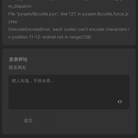
m_dispatch
File “pysam/libcutils.pyx”, line 127, in pysam.libcutils.force_b
ytes
UnicodeEncodeError: ‘ascii’ codec can’t encode characters i
n position 11-12: ordinal not in range(128)
发表评论
匿名网友
提交