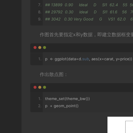
## 13899  0.90     Ideal     D     SI1  62.4    55 
## 29792  0.30     Ideal     D     SI1  61.6    56 
## 3042   0.30 Very Good     G     VS1  62.0    
作图首先要指定x和y数据，即建立数据框变量
p  
<-
 ggplot
(
data
=
d
.
sub
,
 aes
(
x
=
carat
,
 y
=
price
))
作出散点图：
theme_set
(
theme_bw
())
p  
+
 geom_point
()