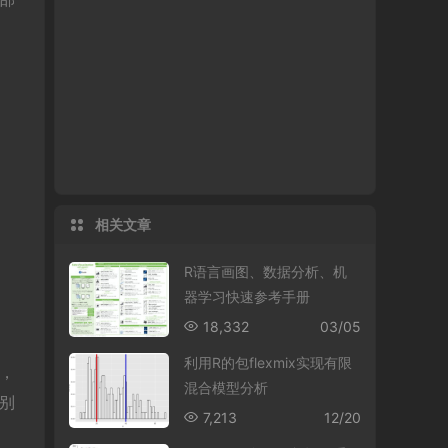
相关文章
R语言画图、数据分析、机
器学习快速参考手册
18,332
03/05
利用R的包flexmix实现有限
，
混合模型分析
特别
7,213
12/20