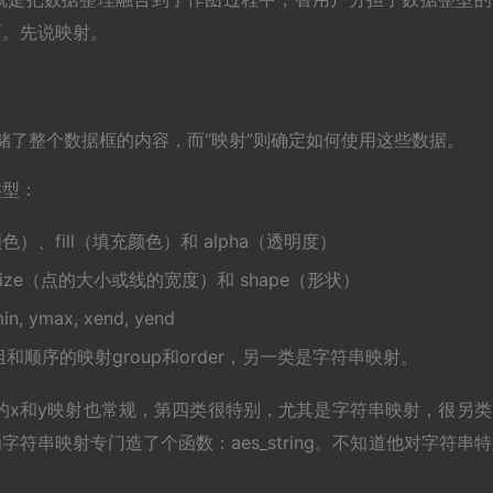
面。先说映射。
项存储了整个数据框的内容，而“映射”则确定如何使用这些数据。
类型：
）、fill（填充颜色）和 alpha（透明度）
size（点的大小或线的宽度）和 shape（形状）
, ymax, xend, yend
顺序的映射group和order，另一类是字符串映射。
的x和y映射也常规，第四类很特别，尤其是字符串映射，很另类
字符串映射专门造了个函数：aes_string。不知道他对字符串