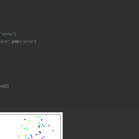
=
"white"
)
carat"
,
 ylab
=
"price"
)
=
cl
[
i
])