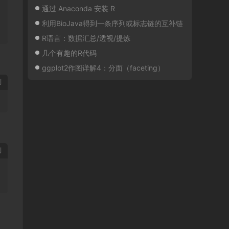
通过 Anaconda 安装 R
利用BioJava得到一条序列或标志链的互补链
R语言：数据汇总/透视/提炼
几个有趣的R代码
ggplot2作图详解4：分面（faceting）
制
制