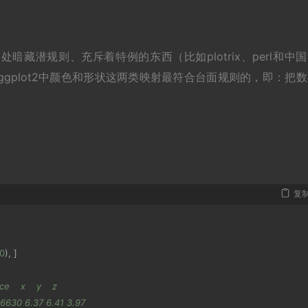
藏潜规则、充斥着特例的东西（比如plotrix、perl和中
gplot2中颜色和形状这两类映射最符合台面规则的，即：把数
复
0
),
]
e    x    y    z
  6630 6.37 6.41 3.97