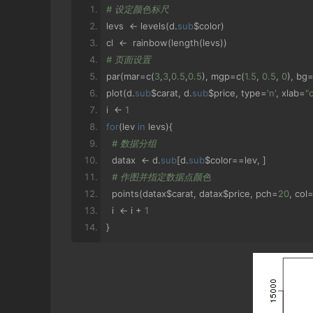
# 设定颜色标尺
levs  
<-
 levels
(
d
.
sub
$color
)
cl  
<-
  rainbow
(
length
(
levs
))
# 页面设置
par
(
mar
=
c
(
3
,
3
,
0.5
,
0.5
),
 mgp
=
c
(
1.5
,
0.5
,
0
),
 bg
plot
(
d
.
sub
$carat
,
 d
.
sub
$price
,
 type
=
'n'
,
 xlab
=
"
i  
<-
1
for
(
lev 
in
 levs
){
# 数据分组
  datax  
<-
 d
.
sub
[
d
.
sub
$color
==
lev
,
]
# 作图并指定数据点颜色
  points
(
datax$carat
,
 datax$price
,
 pch
=
20
,
 col
  i  
<-
 i 
+
1
}