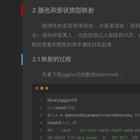
2 颜色和形状类型映射
规律性的东西简单轻松，大家都喜欢；而到处暗
会）很杂碎很累人，当然也很让人烦躁和讨厌。g
框的变量和图形的美学属性对应起来。
2.1 映射的过程
先看下面ggplot2的数据diamonds：
library
(
ggplot2
)
set
.
seed
(
100
)
d
.
sub
<-
 diamonds
[
sample
(
nrow
(
diamonds
),
50
head
(
d
.
sub
,
4
)
##       carat       cut color clarity depth table pric
## 16601  1.01 Very Good     D     SI1  62.1    59