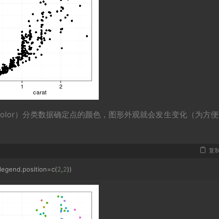
olor）分类数据确定点的颜色，图形外观就会发生变化（为方便
复
legend
.
position
=
c
(
2
,
2
))