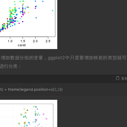
加数据分组的变量，ggplot2中只需要增加映射的类型就可
）进行分类：
复
t
)
+
 theme
(
legend
.
position
=
c
(
2
,
2
))