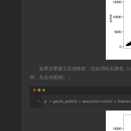
如果还要建立其他映射，比如用钻石颜色（c
明，先去掉图例）：
p  
+
 geom_point
()
+
 aes
(
color
=
color
)
+
 theme
(