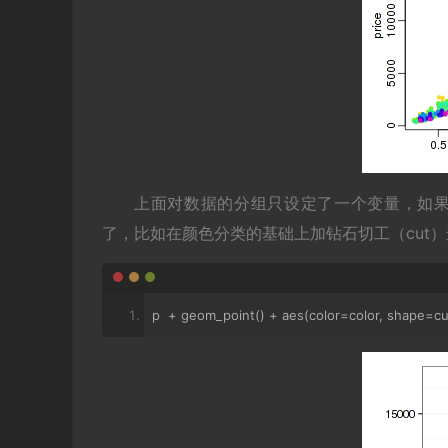
上面对数据的分组只设定了一个变量，如果增
了，比如在颜色分类的基础上加钻石切工（cut
p  
+
 geom_point
()
+
 aes
(
color
=
color
,
 shape
=
cu