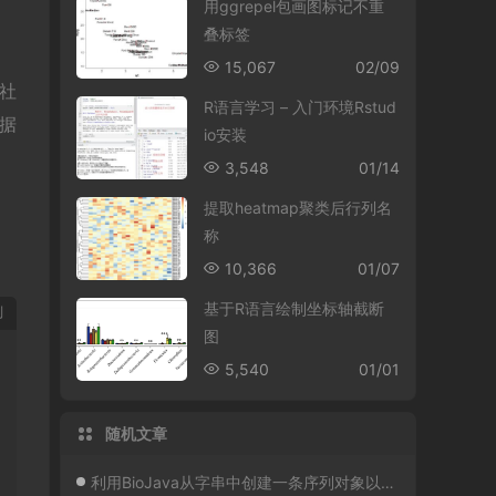
用ggrepel包画图标记不重
叠标签
15,067
02/09
国社
R语言学习 – 入门环境Rstud
据
io安装
3,548
01/14
提取heatmap聚类后行列名
称
10,366
01/07
基于R语言绘制坐标轴截断
制
图
5,540
01/01
随机文章
利用BioJava从字串中创建一条序列对象以及将其写回一条字串