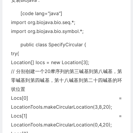
安装Biojava".
[code lang="java"]
import org.biojava.bio.seq.*;
import org.biojava.bio.symbol.*;
public class SpecifyCircular {
try{
Location[] locs = new Location[3];
// 分别创建一个20摩序列的第三碱基到第八碱基，第
零碱基到第四碱基，第十八碱基到第二十四碱基的环
状位置
Locs[0] =
LocationTools.makeCircularLocation(3,8,20);
Locs[1] =
LocationTools.makeCircularLocation(0,4,20);