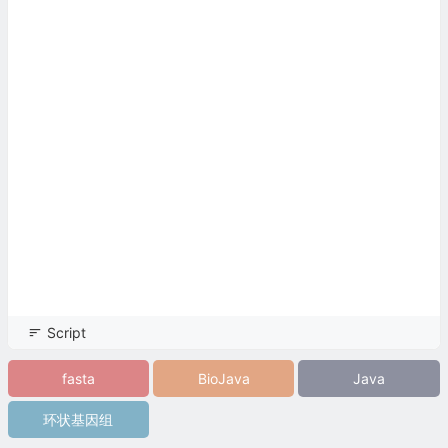
Script
fasta
BioJava
Java
环状基因组