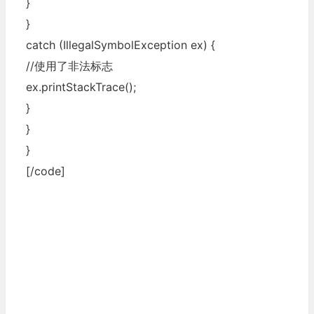
}
}
catch (IllegalSymbolException ex) {
//使用了非法标志
ex.printStackTrace();
}
}
}
[/code]