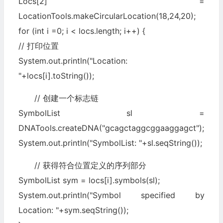
Locs[2] =
LocationTools.makeCircularLocation(18,24,20);
for (int i =0; i < locs.length; i++) {
// 打印位置
System.out.println("Location:
"+locs[i].toString());
// 创建一个标志链
SymbolList sl =
DNATools.createDNA("gcagctaggcggaaggagct");
System.out.println("SymbolList: "+sl.seqString());
// 获得符合位置定义的序列部分
SymbolList sym = locs[i].symbols(sl);
System.out.println("Symbol specified by
Location: "+sym.seqString());