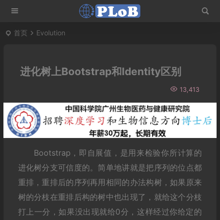
首页
Evolution
进化树上Bootstrap和Identity区别
13,413
Bootstrap，即自展值，是用来检验你所计算的
进化树分支可信度的。简单地讲就是把序列的位点都
重排，重排后的序列再用相同的办法构树，如果原来
树的分枝在重排后构的树中也出现了，就给这个分枝
打上一分，如果没出现就给0分，这样经过你给定的