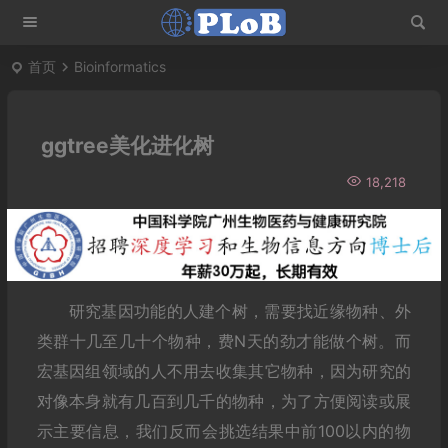
首页
Bioinformatics
ggtree美化进化树
18,218
研究基因功能的人建个树，需要找近缘物种、外
类群十几至几十个物种，费N天的劲才能做个树。而
宏基因组领域的人不用去收集其它物种，因为研究的
对像本身就有几百到几千的物种，为了方便阅读或展
示主要信息，我们反而会挑选结果中前100以内的物