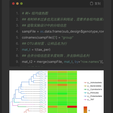
复制
# 树+ 组均值热图
## 有时样本过多也无法展示和阅读，需要求各组均值展示：
## 提取实验设计中的分组信息
sampFile 
=
as
.
data
.
frame
(
sub_design$genotype
,
row
.
nam
colnames
(
sampFile
)[
1
]
=
"group"
## OTU表转置，让样品名为行
mat_t
=
 t
(
tax_per
)
## 合并分组信息至丰度矩阵，并去除样品名列
mat_t2 
=
 merge
(
sampFile
,
mat_t
,
by
=
"row.names"
)[,-
1
]
## 按组求均值
mat_mean 
=
 aggregate
(
mat_t2
[,-
1
],
by
=
mat_t2
[
1
],
 FUN
=
m
## 去除非数据列并转置
mat_mean_final 
=
do
.
call
(
rbind
,
 mat_mean
)[-
1
,]
## 重命名列名为组名
colnames
(
mat_mean_final
)
=
 mat_mean$group
## 按组均值热图