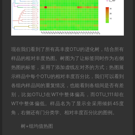
## 保存树图于变量，align调置树OTU文字对齐，linesize设
p 
=
 ggtree
(
tree
,
 aes
(
color
=
group
))+
  theme
(
legend
.
posit
p
pdf
(
file
=
"ggtree_heat_sample.pdf"
,
 width
=
9
,
 height
=
5
)
## 添加数字矩阵
## offset设置两者间距，用于解决图重叠问题；width设
现在我们看到了所有高丰度OTU的进化树，结合所有
gheatmap
(
p
,
 tax_per
,
 offset 
=
.
15
,
 width
=
3
,
 font
.
size
=
3
,
 
样品的相对丰度热图。树图为了让标签同时作为右侧
dev
.
off
()
热图的标签，采用了添加虚线左对齐的方式；热图展
示样品中每个OTU的相对丰度百分比，我们可以看到
各组内样品间的重复情况，也能看到各组间是否有差
别，比如OTU_1在WT中整体偏高，而OTU_111却在
WT中整体偏低。样品名为了显示全采用倾斜45度
角，右侧还有门分类学、相对丰度百分比的图例。
树+组均值热图