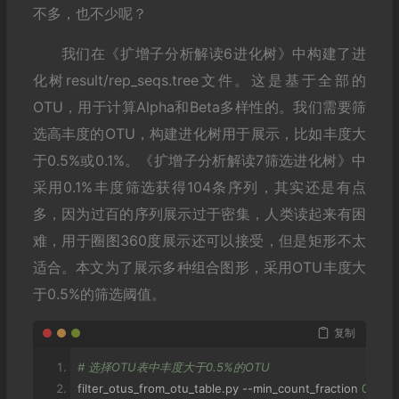
不多，也不少呢？
我们在《扩增子分析解读6进化树》中构建了进
化树result/rep_seqs.tree文件。这是基于全部的
OTU，用于计算Alpha和Beta多样性的。我们需要筛
选高丰度的OTU，构建进化树用于展示，比如丰度大
于0.5%或0.1%。《扩增子分析解读7筛选进化树》中
采用0.1%丰度筛选获得104条序列，其实还是有点
多，因为过百的序列展示过于密集，人类读起来有困
难，用于圈图360度展示还可以接受，但是矩形不太
适合。本文为了展示多种组合图形，采用OTU丰度大
于0.5%的筛选阈值。
复制
# 选择OTU表中丰度大于0.5%的OTU
filter_otus_from_otu_table
.
py 
--
min_count_fraction 
0.005