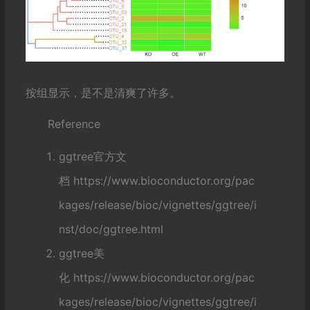
pdf
(
file
=
"ggtree_heat_group.pdf"
,
 width
=
7
,
 height
=
5
)
gheatmap
(
p
,
 mat_mean_final
,
 offset 
=
.
05
,
 width
=
1
,
 font
.
dev
.
off
()
按组显示，是不是清爽了许多。
Reference
ggtree官方文
档
https://www.bioconductor.org/pac
kages/release/bioc/vignettes/ggtree/i
nst/doc/ggtree.html
ggtree美
化
https://www.bioconductor.org/pac
kages/release/bioc/vignettes/ggtree/i