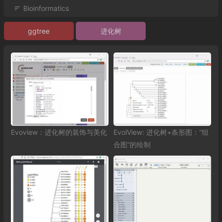
Bioinformatics
ggtree
进化树
Evoview：进化树的装饰与美化
EvolView: 进化树+条形图：“组
合图”的绘制