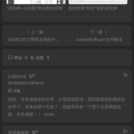
“进化树+点状图”组合图的绘制
如何绘制“松针”状的进化树
上一篇
下一篇
QIIME2官方帮助文档的中文版
bowtie结果sam文件解读
3
3
评论
访客
1
F
0
ZJB2016
2018/05/03 08:34:51
回复
您好，非常感谢您的文章，让我受益匪浅，我想跟着您的脚步好
好学习，原来的那个失效了，您能否再发一下那个百度网盘链
接，非常感谢！！ :smile:
2
F
0
我是熊猫君