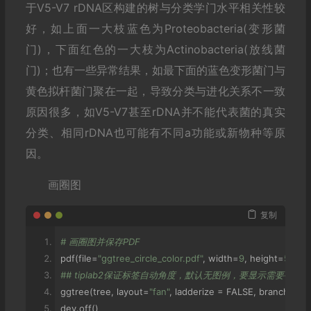
# 物种注释等级标签，共七级，但细菌末分类物种太多，一般
于V5-V7 rDNA区构建的树与分类学门水平相关性较
colnames
(
tax
)
=
 c
(
"kingdom"
,
"phylum"
,
"class"
,
"order"
)
好，如上面一大枝蓝色为Proteobacteria(变形菌
门)，下面红色的一大枝为Actinobacteria(放线菌
# 按门水平建树并上色
门)；也有一些异常结果，如最下面的蓝色变形菌门与
## 给每个OTU按门分类分组，此处可以更改为其它分类级别，如纲、
groupInfo 
<-
 split
(
row
.
names
(
tax
),
 tax$phylum
)
# OTU and
黄色拟杆菌门聚在一起，导致分类与进化关系不一致
## 将分组信息添加到树中
原因很多，如V5-V7甚至rDNA并不能代表菌的真实
tree 
<-
 groupOTU
(
tree
,
 groupInfo
)
分类、相同rDNA也可能有不同a功能或新物种等原
# 画树，按组上色
因。
ggtree
(
tree
,
 aes
(
color
=
group
))+
  theme
(
legend
.
position 
画圈图
复制
# 画圈图并保存PDF
pdf
(
file
=
"ggtree_circle_color.pdf"
,
 width
=
9
,
 height
=
5
)
## tiplab2保证标签自动角度，默认无图例，要显示需要+them
ggtree
(
tree
,
 layout
=
"fan"
,
 ladderize 
=
 FALSE
,
 branch
.
leng
dev
.
off
()