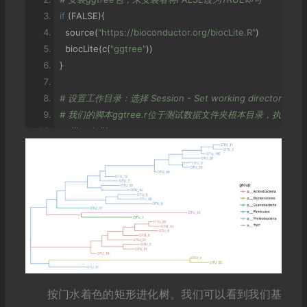
if
(
FALSE
){
  source
(
"https://bioconductor.org/biocLite.R"
)
  biocLite
(
c
(
"ggtree"
))
}
# 设置工作目录：选择 Session - Set working directory - To so
# 我们的脚本ggtree.r位于测试数据文件夹根本目录，执
rm
(
list
=
ls
())
# 设置工作文件夹进入result，我们使用的大部分文件在此目录
setwd
(
"result"
)
# 加载ggtree包
library
(
"ggtree"
)
# 读入分析相关文件
# 读取树文件
tree 
<-
 read
.
tree
(
"rep_seqs_k5.tree"
)
# 读取树物种注释信息
按门水着色的矩形进化树。我们可以看到我们基
tax 
<-
 read
.
table
(
"rep_seqs_k5.tax"
,
 row
.
names
=
1
)