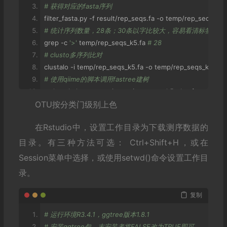
# 获得对应的fasta序列
filter_fasta
.
py 
-
f result
/
rep_seqs
.
fa 
-
o temp
/
rep_seqs_k5
.
# 统计序列数量，28条；30条以字比较大，容易看清标签
grep 
-
c 
'>'
 temp
/
rep_seqs_k5
.
fa 
# 28
# clusto多序列比对
clustalo 
-
i temp
/
rep_seqs_k5
.
fa 
-
o temp
/
rep_seqs_k5_clu
# 使用qiime的脚本调用fastree建树
make_phylogeny
.
py 
-
i temp
/
rep_seqs_k5_clus
.
fa 
-
o temp
OTU按分类门级别上色
# 格式转换为R ggtree可用的树，之前加载报错，后来删除'
sed 
"s/'//g"
 temp
/
rep_seqs_k5
.
tree 
>
 result
/
rep_seqs_k5
.
在Rstudio中，设置工作目录为下载测序数据的
# 获得序列ID
grep 
'>'
 temp
/
rep_seqs_k5_clus
.
fa
|
sed 
's/>//g'
>
 temp
/
re
目录。有三种方法可选： Ctrl+Shift+H，或在
# 获得这些序列的物种注释，用于树上着色显示不同分类信息
Session菜单中选择，或使用setwd()命令设置工作目
awk 
'BEGIN{OFS="\t";FS="\t"} NR==FNR {a[$1]=$0} NR>FNR
录。
复制
# 运行环境R3.4.1，ggtree版本1.8.1
# 安装ggtree包，末安装者将FALSE改为TRUE即可