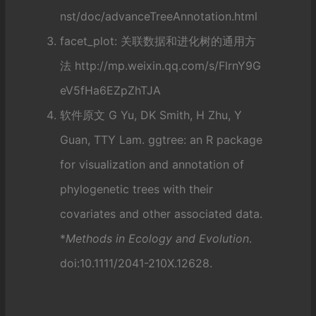
nst/doc/advanceTreeAnnotation.html
facet_plot: 关联数据和进化树的通用方
法
http://mp.weixin.qq.com/s/FlrnY9G
eV5fHa6EZpZhTJA
软件原文 G Yu, DK Smith, H Zhu, Y
Guan, TTY Lam. ggtree: an R package
for visualization and annotation of
phylogenetic trees with their
covariates and other associated data.
*
Methods in Ecology and Evolution
.
doi:10.1111/2041-210X.12628.