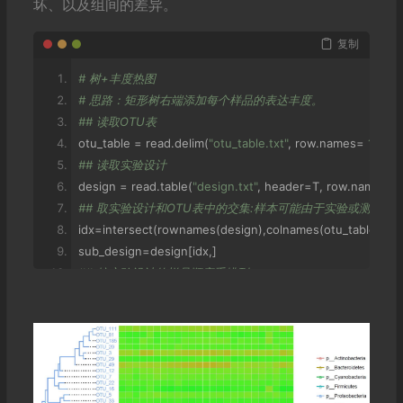
坏、以及组间的差异。
复制
# 树+丰度热图
# 思路：矩形树右端添加每个样品的表达丰度。
## 读取OTU表
otu_table 
=
 read
.
delim
(
"otu_table.txt"
,
 row
.
names
=
1
,
  he
## 读取实验设计
design 
=
 read
.
table
(
"design.txt"
,
 header
=
T
,
 row
.
names
=
## 取实验设计和OTU表中的交集:样本可能由于实验或测序
idx
=
intersect
(
rownames
(
design
),
colnames
(
otu_table
))
sub_design
=
design
[
idx
,]
## 按实验设计的样品顺序重排列
otu_table
=
otu_table
[,
idx
]
## 将OTU表count转换为百分比
norm 
=
 t
(
t
(
otu_table
)/
colSums
(
otu_table
,
na
=
T
))
*
100
# n
## 筛选树中OTU对应的数据
tax_per 
=
 norm
[
rownames
(
tax
),]