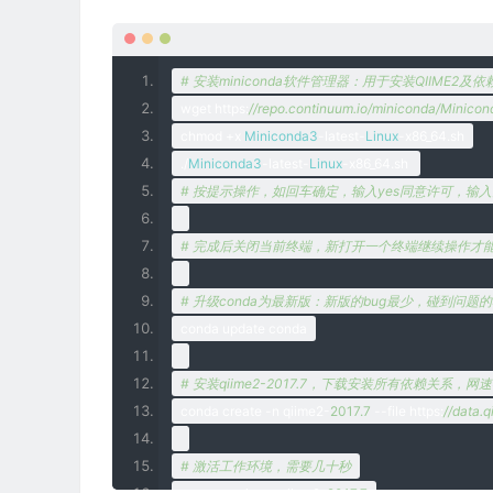
# 安装miniconda软件管理器：用于安装QIIME2及依赖关系 htt
wget https
:
//repo.continuum.io/miniconda/Minicon
chmod 
+
x 
Miniconda3
-
latest
-
Linux
-
x86_64
.
sh
./
Miniconda3
-
latest
-
Linux
-
x86_64
.
sh 
# 按提示操作，如回车确定，输入yes同意许可，输
# 完成后关闭当前终端，新打开一个终端继续操作才
# 升级conda为最新版：新版的bug最少，碰到问题
conda update conda
# 安装qiime2-2017.7，下载安装所有依赖关
conda create 
-
n qiime2
-
2017.7
--
file https
:
//data.
# 激活工作环境，需要几十秒