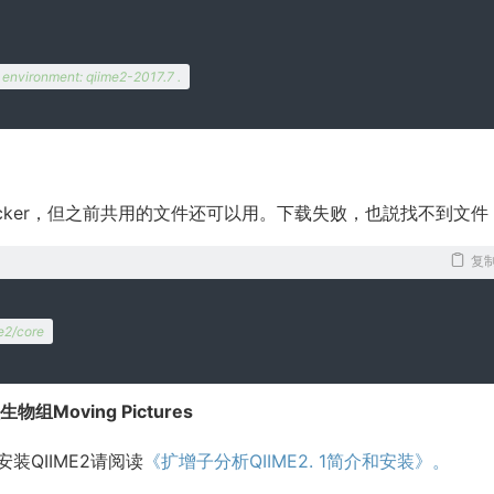
environment: qiime2-2017.7 .
cker，但之前共用的文件还可以用。下载失败，也説找不到文件
复
me2/core
Moving Pictures
装QIIME2请阅读
《扩增子分析QIIME2. 1简介和安装》。