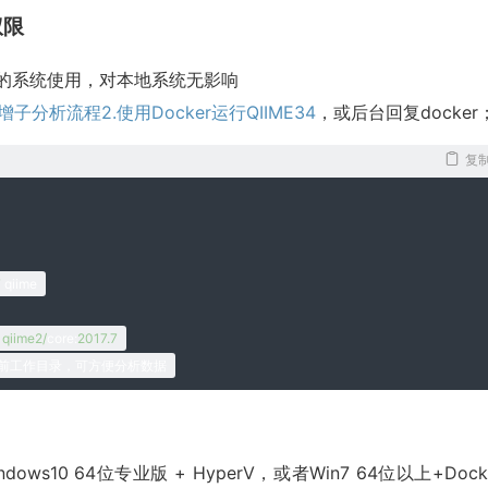
权限
好的系统使用，对本地系统无影响
增子分析流程2.使用Docker运行QIIME
34
，或后台回复docker
会出错
复
7
 qiime
 qiime2/
core
:
2017.7
前工作目录，可方便分析数据
ows10 64位专业版 + HyperV，或者Win7 64位以上+Dock