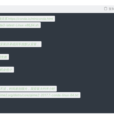
复
ps://conda.io/miniconda.html
da3-latest-Linux-x86_64.sh
入安装目录或回车按默认安装；
能生效
的机会也小
系，网速不没，时间差别很大，我安装大约半小时
qiime2.org/distro/core/qiime2-2017.7-conda-linux-64.txt