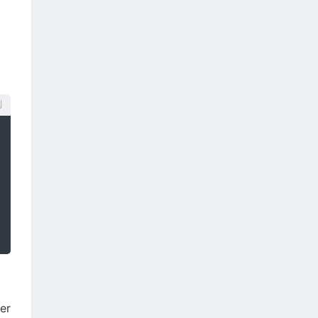
；
制
er