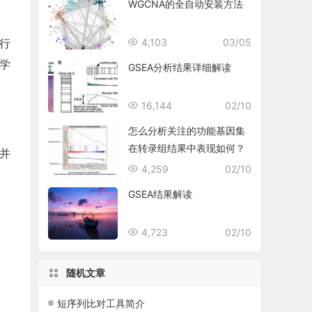
WGCNA的全自动安装方法
行
4,103
03/05
学
GSEA分析结果详细解读
16,144
02/10
怎么分析关注的功能基因集
在转录组结果中表现如何？
，并
4,259
02/10
GSEA结果解读
4,723
02/10
随机文章
短序列比对工具简介