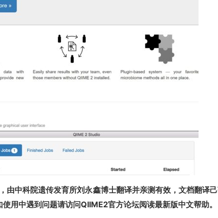
文版，由中科院遗传发育所刘永鑫博士翻译并亲测有效，文档翻译己
繁，如使用中遇到问题请访问QIIME2官方论坛阅读最新版中文帮助。