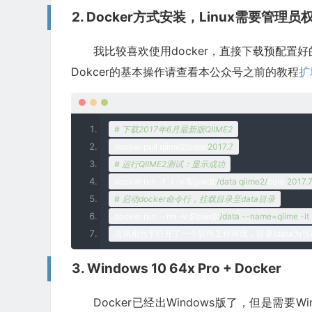
source activate qiime2
-
2017.7
2. Docker方式安装，Linux需要管理员
# 检查是否安装成功，弹出程序帮助即成功
我比较喜欢使用docker，直接下载预配置
qiime 
--
help
Dokcer的基本操作请查看本公众号之前的教程
扩
# 关闭工作环境：不用时关闭，不然你其它程序可能
source deactivate
# 下载2017年6月最新版QIIME2
docker pull qiime2
/
core
:
2017.7
# 运行QIIME2测试：显示成功
docker run 
-
t 
-
i 
-
v $
(
pwd
):
/data qiime2/
core
:
2017.
# 启动docker命令行，挂载目录至data目录
docker run 
--
rm 
-
v $
(
pwd
):
/data --name=qiime -it 
这就相当于打开了一个软件工作环境，目录/
data
为当
3. Windows 10 64x Pro + Docker
Docker已经出Windows版了，但是需要Wind