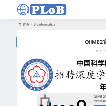
首页
Bioinformatics
QIIM
来源：