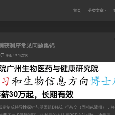
首页
分类文章
捕获测序常见问题集锦
评论
17,236
域定制成特异性探针与基因组DNA进行杂交（固相或液相），将
代测序技术进行测序。这种新的方法与PCR方法相比，通量高，