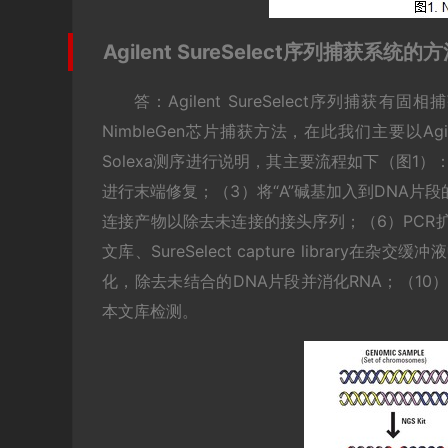
Agilent SureSelect序列捕获系统的
答：Agilent SureSelect序列
NimbleGen芯片捕获方法，在此我们主要以Agilent S
Solexa测序进行说明，其主要流程如下（图1
进行末端修复；（3）将“A”碱基加入到DNA片
连接产物以除去未连接的接头序列；（6）PCR
文库、SureSelect capture librar
化，除去未结合的DNA片段并消化RNA；（10）
本文库检测。