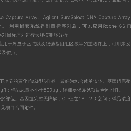
ure Array、Agilent SureSelect DNA Capture Arra
ment System。 利用捕获系统得到目标序列后，可以应用Roche GS F
AB SOLID 4对目标序列进行大规模测序分析。
应用于外显子区域以及候选基因组区域等的重测序上，可用来发
因及位点。
件下培养的黄化苗或组培样品，最好为纯合或单倍体。基因组完整
 ng/l；样品总量不小于500μg，详细要求参见项目合同附件。
部位。基因组完整无降解，OD值在1.8～2.0 之间；样品浓
求参见项目合同附件。