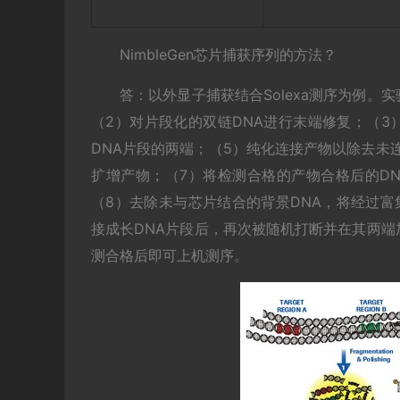
NimbleGen芯片捕获序列的方法？
答：以外显子捕获结合Solexa测序为例。
（2）对片段化的双链DNA进行末端修复；（3）
DNA片段的两端；（5）纯化连接产物以除去未连
扩增产物；（7）将检测合格的产物合格后的DNA片段与N
（8）去除未与芯片结合的背景DNA，将经过富集
接成长DNA片段后，再次被随机打断并在其两端加
测合格后即可上机测序。