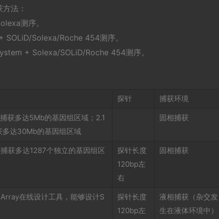
获方法：
 Solexa测序。
y + SOLiD/Solexa/Roche 454测序。
t System + Solexa/SOLiD/Roche 454测序。
探针
捕获环境
捕获多达5Mb的基因组区域；2.1
固相捕获
多达30Mb的基因组区域
可捕获多达1287个独立的基因组区
探针长度
固相捕获
120bp左
右
Array在线设计工具，能够设计S
探针长度
液相捕获（杂交发
物
120bp左
生在液体环境中）