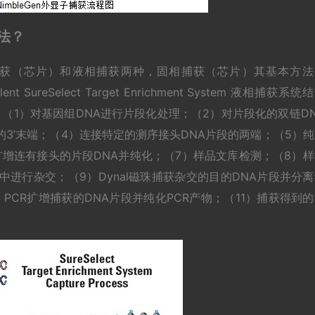
方法？
捕获有固相捕获（芯片）和液相捕获两种，固相捕获（芯片）其基本方
ureSelect Target Enrichment System 液相捕获系统
）：（1）对基因组DNA进行片段化处理；（2）对片段化的双链D
段的3’末端；（4）连接特定的测序接头DNA片段的两端；（5）
扩增连有接头的片段DNA并纯化；（7）样品文库检测；（8）样
y在杂交缓冲液中进行杂交；（9）Dynal磁珠捕获杂交的目的DNA片段并分
 PCR扩增捕获的DNA片段并纯化PCR产物；（11）捕获得到