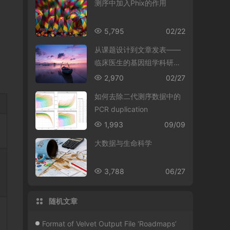
测序中加入Phix的作用
5,795
02/22
从课题设计到文章发表——
临床医生的基因组学科研管
家
2,970
02/27
如何去除二代测序数据中的
PCR duplication
1,993
09/09
大数据与生命科学
3,788
06/27
随机文章
Format of Velvet Output File ‘Roadmaps’