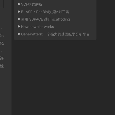
VCF格式解析
BLASR：PacBio数据比对工具
使用 SSPACE 进行 scaffoding
How newbler works
理；
GenePattern:一个强大的基因组学分析平台
接头
化
交；
连
量检