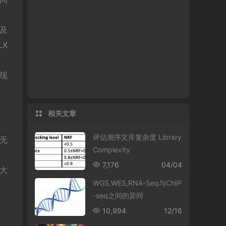
y及
LX
现
相关文章
评估测序文库复杂度 Library
无
Complexity
7,176
04/04
度大
WGS,WES,RNA-Seq与ChIP
-seq之间的异同
10,994
12/16