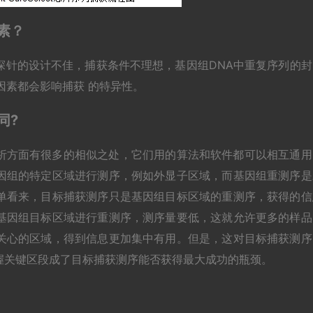
素？
探针的设计不佳，捕获条件不理想，基因组DNA中重复序列的封
因素都会影响捕获 的特异性。
同?
析方面有很多的相似之处，它们用的算法和软件都可以相互通用
因组的特定区域进行测序，例如外显子区域，而基因组重测序是
单看来，目标捕获测序只是基因组目标区域的重测序，获得的信
基因组目标区域进行重测序，测序量要低，这就允许更多的样品
关心的区域，得到信息更加集中有用。但是，这对目标捕获测序
握关键区段成了目标捕获测序能否获得最大成功的瓶颈。