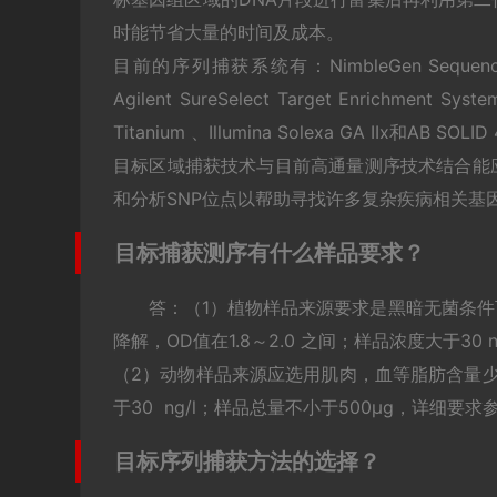
时能节省大量的时间及成本。
目前的序列捕获系统有：NimbleGen Sequence Capt
Agilent SureSelect Target Enrich
Titanium 、Illumina Solexa GA IIx和
目标区域捕获技术与目前高通量测序技术结合能
和分析SNP位点以帮助寻找许多复杂疾病相关基
目标捕获测序有什么样品要求？
答：（1）植物样品来源要求是黑暗无菌条
降解，OD值在1.8～2.0 之间；样品浓度大于30
（2）动物样品来源应选用肌肉，血等脂肪含量少的
于30 ng/l；样品总量不小于500μg，详细要
目标序列捕获方法的选择？