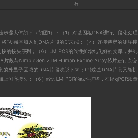
右
实验步骤大体如下（如图1）：（1）对基因组DNA进行片段化处
将“A”碱基加入到DNA片段的3’末端；（4）连接特定的测序
接的接头序列；（6）LM-PCR的线性扩增纯化好的文库，并纯
imbleGen 2.1M Human Exome Array芯片进行杂
的外显子区域的DNA片段洗脱下来；(9)这些DNA片段又随机
上测序接头；（6）经过LM-PCR的线性扩增，在经qPCR质