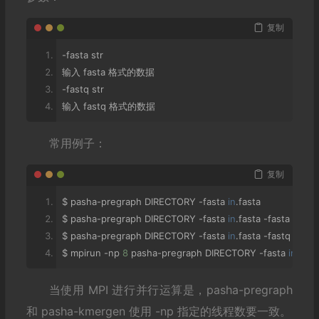
复制
-
fasta str
输入
 fasta 
格式的数据
-
fastq str
输入
 fastq 
格式的数据
常用例子：
复制
$ pasha
-
pregraph DIRECTORY 
-
fasta 
in
.
fasta
$ pasha
-
pregraph DIRECTORY 
-
fasta 
in
.
fasta 
-
fasta in2
.
fa
$ pasha
-
pregraph DIRECTORY 
-
fasta 
in
.
fasta 
-
fastq in2
.
fa
$ mpirun 
-
np 
8
 pasha
-
pregraph DIRECTORY 
-
fasta 
in
.
fast
当使用 MPI 进行并行运算是，pasha-pregraph
和 pasha-kmergen 使用 -np 指定的线程数要一致。