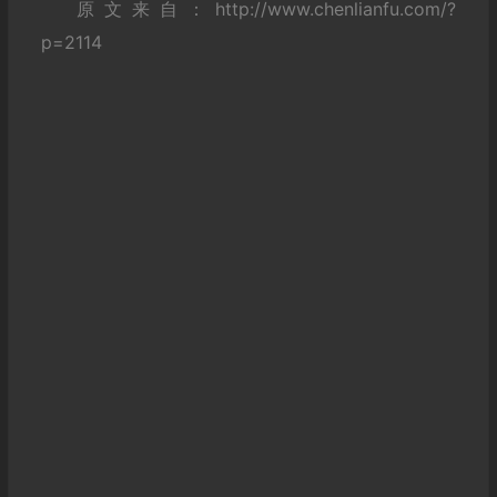
原文来自：http://www.chenlianfu.com/?
p=2114