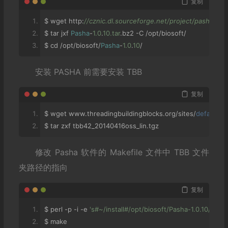
复制
$ wget http
:
//cznic.dl.sourceforge.net/project/pasha/Pash
$ tar jxf 
Pasha
-
1.0
.
10.tar
.
bz2 
-
C 
/
opt
/
biosoft
/
$ cd 
/
opt
/
biosoft
/
Pasha
-
1.0
.
10
/
安装 PASHA 前需要安装 TBB
复制
$ wget www
.
threadingbuildingblocks
.
org
/
sites
/
default
/
fi
$ tar zxf tbb42_20140416oss_lin
.
tgz
修改 Pasha 软件的 Makefile 文件中 TBB 文件
夹路径的指向
复制
$ perl 
-
p 
-
i 
-
e 
's#~/install#/opt/biosoft/Pasha-1.0.10/tbb
$ make