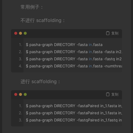
常用例子：
-
fastqPairedFile str
输入
 fastq 
格式的数据。后接
1
个文件，此文件是双端数据交
不进行 scaffolding：
-
numthreads 
int
线程数，默认值为
1
。
复制
$ pasha
-
graph DIRECTORY 
-
fasta 
in
.
fasta
$ pasha
-
graph DIRECTORY 
-
fasta 
in
.
fasta 
-
fasta in2
.
fasta
$ pasha
-
graph DIRECTORY 
-
fasta 
in
.
fasta 
-
fastq in2
.
fastq
$ pasha
-
graph DIRECTORY 
-
fasta 
in
.
fasta 
-
numthreads 
4
进行 scaffolding：
复制
$ pasha
-
graph DIRECTORY 
-
fastaPaired in_1
.
fasta in_2
.
fas
$ pasha
-
graph DIRECTORY 
-
fastaPaired in_1
.
fasta in_2
.
fas
$ pasha
-
graph DIRECTORY 
-
fastqPaired in_1
.
fastq in_2
.
fas