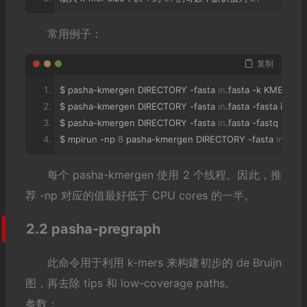
常用例子：
复制
$ pasha
-
kmergen DIRECTORY 
-
fasta 
in
.
fasta 
-
k KMER_SIZ
$ pasha
-
kmergen DIRECTORY 
-
fasta 
in
.
fasta 
-
fasta in2
.
fa
$ pasha
-
kmergen DIRECTORY 
-
fasta 
in
.
fasta 
-
fastq in2
.
fa
$ mpirun 
-
np 
8
 pasha
-
kmergen DIRECTORY 
-
fasta 
in
.
fasta
每个 pasha-kmergen 使用 2 个线程。因此，推
荐 -np 对应的值最好低于 CPU cores 的一半。
2.2 pasha-pregraph
此命令用于利用 k-mers 来构建初步的 de Bruijn
图，再去除 tips 和 low-coverage paths。
参数：