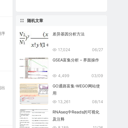
随机文章
测序
差异基因分析方法
17,024
06/27
GSEA富集分析 – 界面操作
4,499
03/09
GO通路富集-WEGO网站使
列出
用
13,261
08/14
RNAseq中Reads的可视化
及注释
8,189
11/26