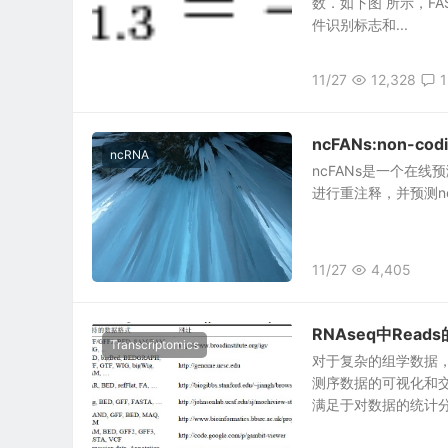
数．如下图 所示，FA
件识别标志和...
11/27
12,328
1
ncFANs:non-codi
ncRNA
ncFANs是一个在
进行重注释，并预测ncRN
11/27
4,405
RNAseq中Rea
Transcriptomics
对于复杂的组学数据
测序数据的可视化和
满足于对数据的统计分析