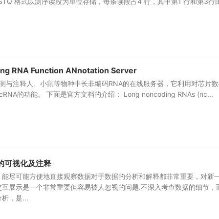
STQ 格式以测序读段为单位存储，每条读段占4 行，其中第1 行和第3行
ng RNA Function ANnotation Server
线预测与注释人、小鼠等物种中长非编码RNA的在线服务器，它利用对芯片
A的功能。 下面是官方文档的介绍： Long noncoding RNAs (nc...
ds的可视化及注释
，能尽可能方便地直接观察数据对于数据的分析和解释都非常重要，对新
交互展示是一个非常重要但容易被人忽视的问题.不深入考查数据的细节，
，是...