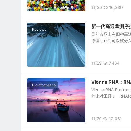
11/30
10,339
新一代高通量测序技
Reviews
目前市场上有四种高通量测序
原理，它们可以被分为两大类
11/29
7,464
Vienna RNA
Bioinformatics
Vienna RNA 
的比对工具： RNAfold pr
11/29
10,031