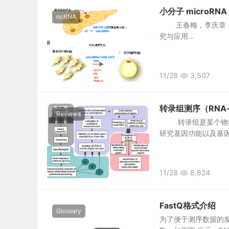
小分子 microR
ncRNA
王春梅，李庆章 反
究与应用...
11/28
3,507
转录组测序（RNA-
Reviews
转录组是某个物种或
研究基因功能以及基因
11/28
8,824
FastQ格式介绍
Glossary
为了便于测序数据的发