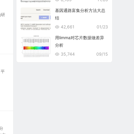
基因通路富集分析方法大总
地研
结
42,661
01/23
用limma对芯片数据做差异
分析
35,744
09/15
 平
分