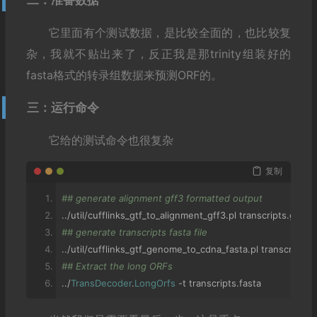
二：准备数据
它里面有个测试数据，是比较全面的，也比较复
杂，我就不贴出来了，反正我是那trinity组装好的
fasta格式的转录组数据来预测ORF的。
三：运行命令
它给的测试命令也很复杂
复制
## generate alignment gff3 formatted output
../
util
/
cufflinks_gtf_to_alignment_gff3
.
pl transcripts
.
gtf 
>
 
## generate transcripts fasta file
../
util
/
cufflinks_gtf_genome_to_cdna_fasta
.
pl transcripts
.
g
## Extract the long ORFs
../
TransDecoder
.
LongOrfs
-
t transcripts
.
fasta