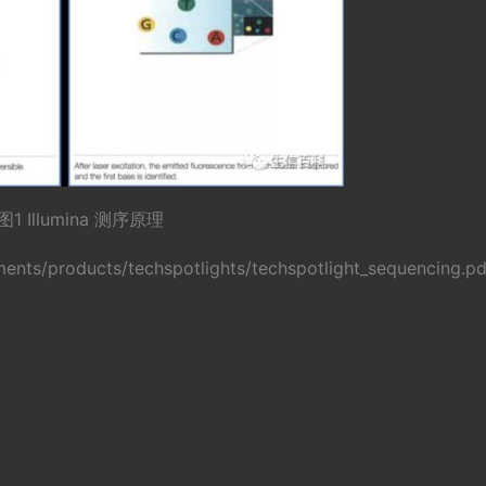
图1 Illumina 测序原理
ts/products/techspotlights/techspotlight_sequencing.pd