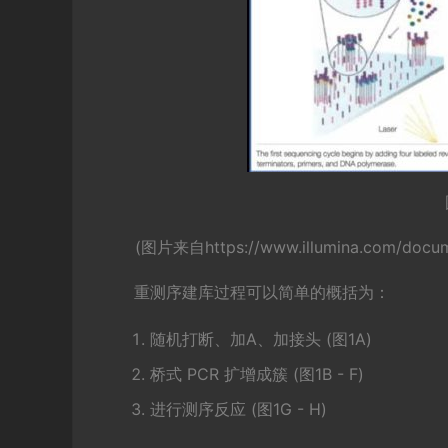
(图片来自https://www.illumina.com/documen
重测序建库过程可以简单的概括为：
随机打断、加A、加接头 (图1A)
桥式 PCR 扩增成簇 (图1B - F)
进行测序反应 (图1G - H)