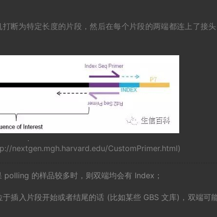
 随机打断为特定长度的片段，然后在每个片段的两端都连上了接头
xtgen.mgh.harvard.edu/CustomPrimer.html)
polling 的样品较多时，则双端均会有 Index；
位于插入片段开始或者结尾的话 (比如某些 GBS 文库)，双端可