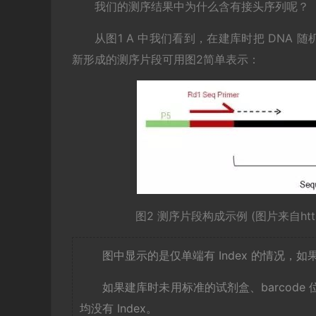
我们的测序结果中为什么含有接头序列呢？
从图1 A 中我们看到，在建库时把 DNA
新形成的测序片段可用图2简单表示：
图2 测序片段构成示例 (图片来自http://ne
图中显示的是仅单端有 Index 的情况，如果 
如果建库时未用标准的试剂盒、barcode 
均没有 Index。