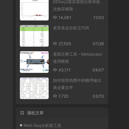
DESeq2差异基因分析和批
次效应移除
14,061
11/03
差异表达分析之FDR
27,565
07/26
基因注释工具－Metascape
使用教程
43,111
04/07
如何按照热图中的顺序输出
表达量文件
7,720
03/10
随机文章
RNA-Seq分析新工具