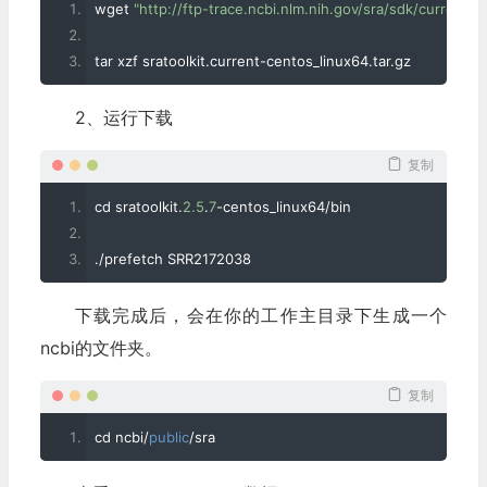
wget 
"http://ftp-trace.ncbi.nlm.nih.gov/sra/sdk/current/s
tar xzf sratoolkit
.
current
-
centos_linux64
.
tar
.
gz
2、运行下载
复制
cd sratoolkit
.
2.5
.
7
-
centos_linux64
/
bin
./
prefetch SRR2172038
下载完成后，会在你的工作主目录下生成一个
ncbi的文件夹。
复制
cd ncbi
/
public
/
sra