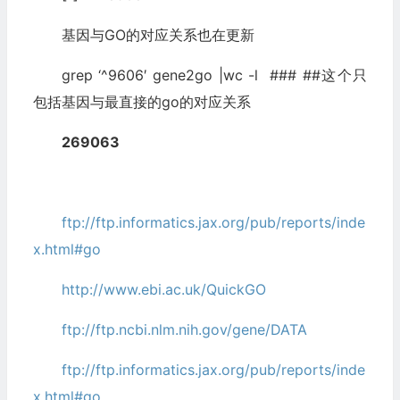
基因与GO的对应关系也在更新
grep ‘^9606′ gene2go |wc -l ### ##这个只
包括基因与最直接的go的对应关系
269063
ftp://ftp.informatics.jax.org/pub/reports/inde
x.html#go
http://www.ebi.ac.uk/QuickGO
ftp://ftp.ncbi.nlm.nih.gov/gene/DATA
ftp://ftp.informatics.jax.org/pub/reports/inde
x.html#go