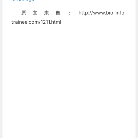
原文来自：http://www.bio-info-
trainee.com/1211.html