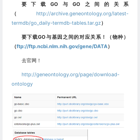
要下载GO与GO之间的关系
（
http://archive.geneontology.org/latest-
termdb/go_daily-termdb-tables.tar.gz
）
要下载GO与基因之间的对应关系！（物种）
（
ftp://ftp.ncbi.nlm.nih.gov/gene/DATA
）
去官网！
http://geneontology.org/page/download-
ontology