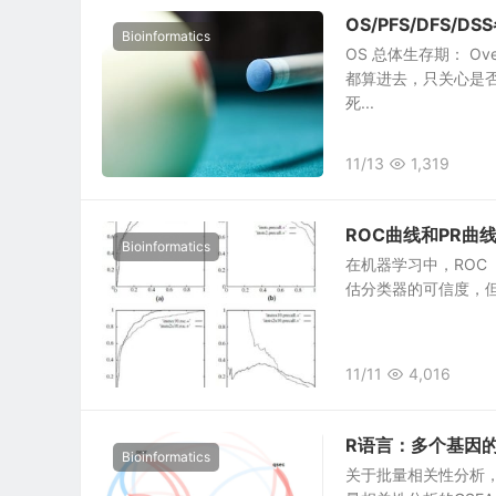
OS/PFS/DFS/
Bioinformatics
OS 总体生存期： Ov
都算进去，只关心是否
死...
11/13
1,319
ROC曲线和PR曲线(P
Bioinformatics
在机器学习中，ROC（Re
估分类器的可信度，但
11/11
4,016
R语言：多个基因
Bioinformatics
关于批量相关性分析