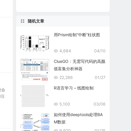
随机文章
用Prism绘制“中断”柱状图
4,684
04/10
ClueGO：无需写代码的高颜
值富集分析神器
22,286
01/27
R语言学习 – 线图绘制
般会
G注
5,100
03/06
如何使用deeptools处理BA
M数据
9,970
01/25