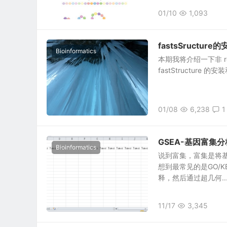
01/10
1,093
fastsSructur
Bioinformatics
本期我将介绍一下非 r
fastStructure 的安
01/08
6,238
1
GSEA-基因富集分
Bioinformatics
说到富集，富集是将
想到最常见的是GO/
释，然后通过超几何..
11/17
3,345