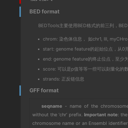
BED format
BEDTools主要使用BED格式的前三列，B
chrom: 染色体信息， 如chr1, III, myCHro
start: genome feature的起始位点，
end: genome feature的终止位点，至
score: 可以是p值等等一些可以刻量化的
strands: 正反链信息
GFF format
seqname
- name of the chromosome 
without the ‘chr’ prefix.
Important note
: th
chromosome name or an Ensembl identifier s