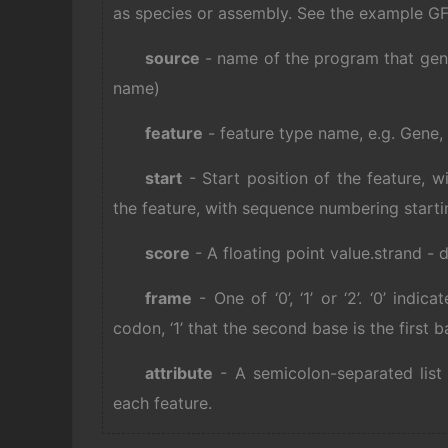
as species or assembly. See the example GF
source
- name of the program that gene
name)
feature
- feature type name, e.g. Gene, V
start
- Start position of the feature, w
the feature, with sequence numbering startin
score
- A floating point value.strand - 
frame
- One of ‘0’, ‘1’ or ‘2’. ‘0’ indic
codon, ‘1’ that the second base is the first 
attribute
- A semicolon-separated list 
each feature.