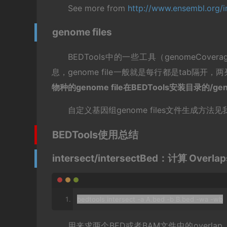
See more from
http://www.ensembl.org/i
genome files
BEDTools中的一些工具（genomeCovera
息，genome file一般就是每行都是tab
物种的genome file在BEDTools安装目录的/g
自定义基因组genome files文件生成方
BEDTools使用总结
intersect/intersectBed：计算 Overlap
bedtools intersect 
-
a A
.
bed 
-
b B
.
bed 
-
wa 
-
wb
用来求两个BED或者BAM文件中的overlap，ov