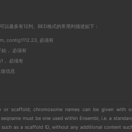
ED可以最多有12列。BED格式的常用列描述如下：
m, contig1112.23, 必须有
从0开始， 必须有
少为1， 必须有
数值信息
or scaffold; chromosome names can be given with o
e seqname must be one used within Ensembl, i.e. a standar
uch as a scaffold ID, without any additional content suc