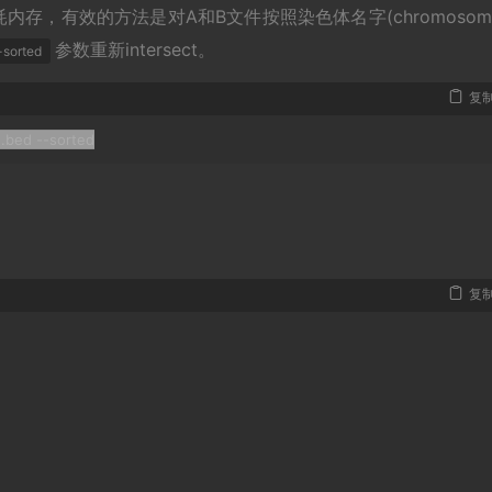
件时比较耗内存，有效的方法是对A和B文件按照染色体名字(chromosom
参数重新intersect。
-sorted
复
d
.
bed 
--
sorted
复