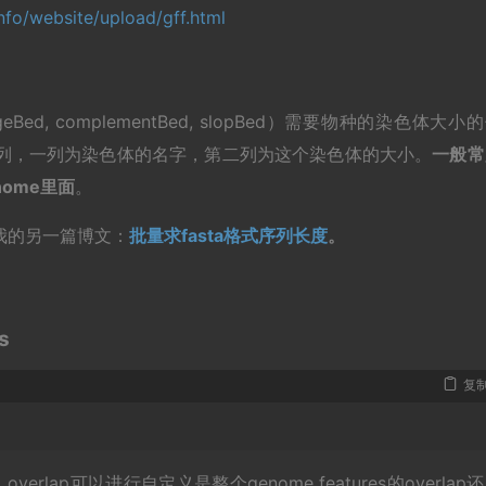
nfo/website/upload/gff.html
geBed, complementBed, slopBed）需要物种的染色体大小
隔开，两列，一列为染色体的名字，第二列为这个染色体的大小。
一般常
enome里面
。
法见我的另一篇博文：
批量求fasta格式序列长度
。
s
复
erlap可以进行自定义是整个genome features的overlap