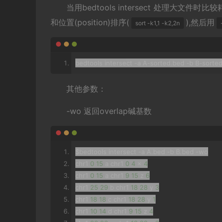
当用bedtools intersect 处理大文
和位置(position)排序(
),然后用
sort -k1,1 -k2,2n
bedtools intersect 
-
a A
-
sorted
.
bed 
-
b B
-
sorte
其他参数：
-wo 返回overlap碱基数
$bedtools
 intersect 
-
a A
.
bed 
-
b B
.
bed 
-
wo
chr1 
0
15
 a chr1 
0
4
 x 
4
chr1 
0
15
 a chr1 
9
15
 z 
6
chr1 
25
29
 b chr1 
18
28
 y 
3
chr1 
18
18
 c chr1 
18
28
 y 
1
chr1 
10
14
 d chr1 
9
15
 z 
4