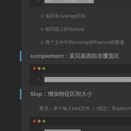
chr1 
20
23
 e chr1 
18
28
 y 
3
-v 返回非overlap区间
-s 相同链上的feature
-c 两个文件中的overlap的feature的数量
complement：返回基因组非覆盖区
bedtools complement 
-
i 
<
BED
/
GFF
/
VCF
>
-
g 
<
g
Slop：增加特征区间大小
要求：单个输入bed文件（-i指定）和genome 