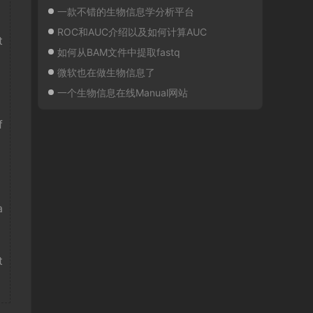
一款不错的生物信息学分析平台
ROC和AUC介绍以及如何计算AUC
t
如何从BAM文件中提取fastq
微软也在做生物信息了
一个生物信息在线Manual网站
f
a
t