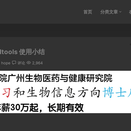
首页
分类文章
dtools 使用小结
：
hope
评论
2,964