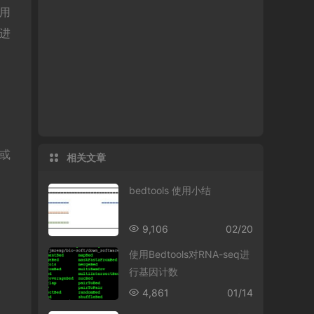
使用
r进
序或
相关文章
bedtools 使用小结
9,106
02/20
使用Bedtools对RNA-seq进
行基因计数
4,861
01/14