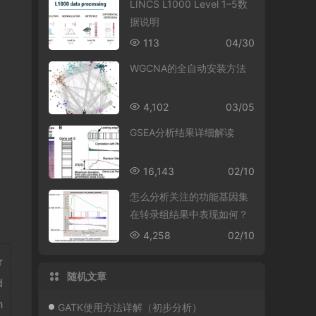
LINCS L1000 Level 1–5数
据说明
113
04/30
WGCNA的全自动安装方法
4,102
03/05
GSEA分析结果详细解读
16,143
02/10
怎么分析关注的功能基因集
在转录组结果中表现如何？
4,258
02/10
r
随机文章
d
h
GATK使用方法详解（初步分析）