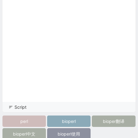
Script
perl
bioperl
bioper翻译
bioperl中文
bioperl使用