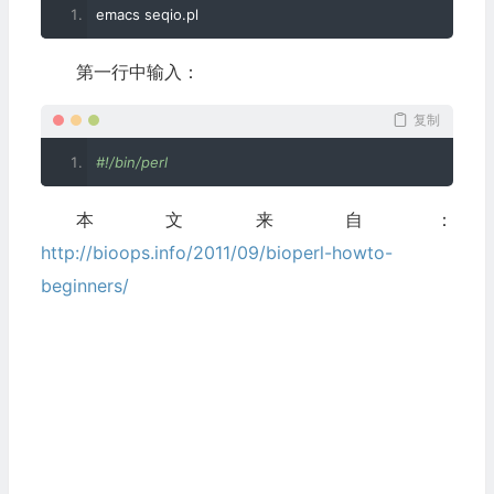
emacs seqio
.
pl
第一行中输入：
复制
#!/bin/perl
本文来自：
http://bioops.info/2011/09/bioperl-howto-
beginners/