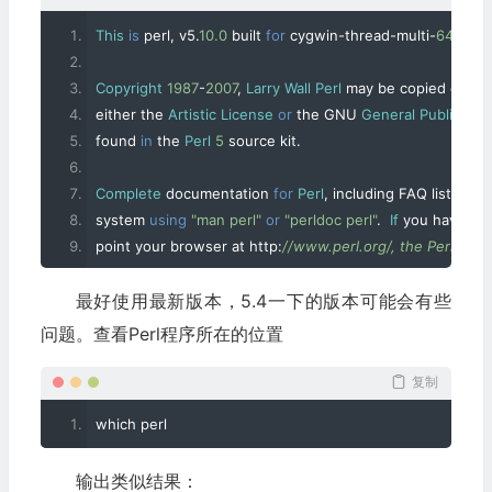
This
is
 perl
,
 v5
.
10.0
 built 
for
 cygwin
-
thread
-
multi
-
64int
Copyright
1987
-
2007
,
Larry
Wall
Perl
 may be copied only u
either the 
Artistic
License
or
 the GNU 
General
Public
Lic
found 
in
 the 
Perl
5
 source kit
.
Complete
 documentation 
for
Perl
,
 including FAQ lists
,
 sho
system 
using
"man perl"
or
"perldoc perl"
.
If
 you have acc
point your browser at http
:
//www.perl.org/, the Perl Hom
最好使用最新版本，5.4一下的版本可能会有些
问题。查看Perl程序所在的位置
复制
which perl
输出类似结果：