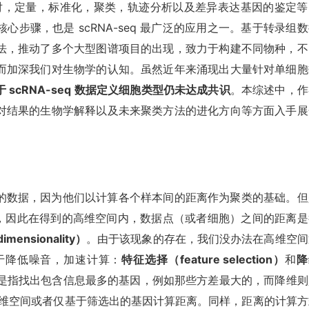
，比对，定量，标准化，聚类，轨迹分析以及差异表达基因的鉴定等
步骤，也是 scRNA-seq 最广泛的应用之一。基于转录组
法，推动了多个大型图谱项目的出现，致力于构建不同物种，不
而加深我们对生物学的认知。虽然近年来涌现出大量针对单细胞
scRNA-seq 数据定义细胞类型仍未达成共识
。本综述中，作
对结果的生物学解释以及未来聚类方法的进化方向等方面入手展
的数据，因为他们以计算各个样本间的距离作为聚类的基础。但
的基因，因此在得到的高维空间内，数据点（或者细胞）之间的距离
imensionality）
。由于该现象的存在，我们没办法在高维空间
于降低噪音，加速计算：
特征选择（feature selection）
和
降
是指找出包含信息最多的基因，例如那些方差最大的，而降维则
低维空间或者仅基于筛选出的基因计算距离。同样，距离的计算方