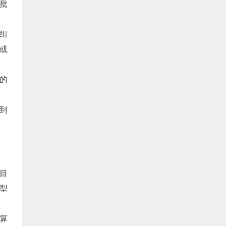
批
组
或
的
到
目
型
算