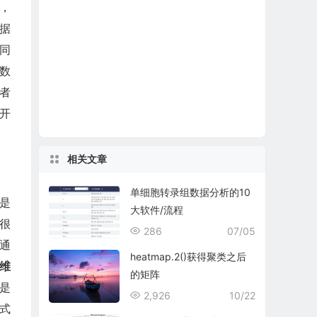
，
数据
同
数
者
开
相关文章
单细胞转录组数据分析的10
是
大软件/流程
是很
286
07/05
通
heatmap.2()获得聚类之后
维
的矩阵
是
2,926
10/22
式