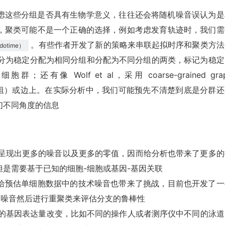
虑这些分组是否具有生物学意义，往往还会将随机噪音误认为是
，聚类可能不是一个正确的选择，例如考虑发育轨迹时，我们需
。有些作者开发了新的策略来串联起拟时序和聚类方法
otime）
ng 策略将细胞划分为稳定分配为相同分组和分配为不同分组的两类，标记为稳
 Wolf et al，采用 coarse-grained gra
表明稳定组）或边上。在实际分析中，我们可能预先不清楚到底是分群
们不同角度的信息
q 数据呈现出更多的噪音以及更多的零值，因而给分析也带来了更多
是需要基于已知的细胞-细胞或基因-基因关联
给预估单细胞数据中的技术噪音也带来了挑战，目前也开发了一
拟的噪音然后进行重聚类来评估分支的鲁棒性
的基因表达量改变，比如不同的操作人或者测序仪中不同的泳道