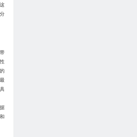
这
分
析带
性
的
最
具
据
 和