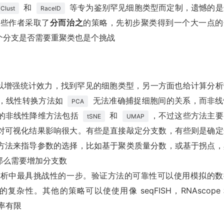
和
等专为鉴别罕见细胞类型而定制，遗憾的是
iClust
RaceID
一些作者采取了
分而治之
的策略，先初步聚类得到一个大一点的
个分支是否需要重聚类也是个挑战
面这可以增强统计效力，找到罕见的细胞类型，另一方面也给计算分
噪音，线性转换方法如
无法准确捕捉细胞间的关系，而非线
PCA
的非线性降维方法包括
和
，不过这些方法主要
tSNE
UMAP
对可视化结果影响很大。有些是直接敲定分支数，有些则是确定
方法来指导参数的选择，比如基于聚类质量分数，或基于拐点，
那么需要增加分支数
分析中最具挑战性的一步。验证方法的可靠性可以使用模拟的数
性。其他的策略可以使使用像 seqFISH，RNAscope
辨率有限