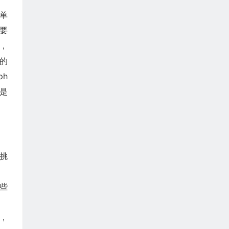
单
要
，
定的
ph
还是
的挑
些
，