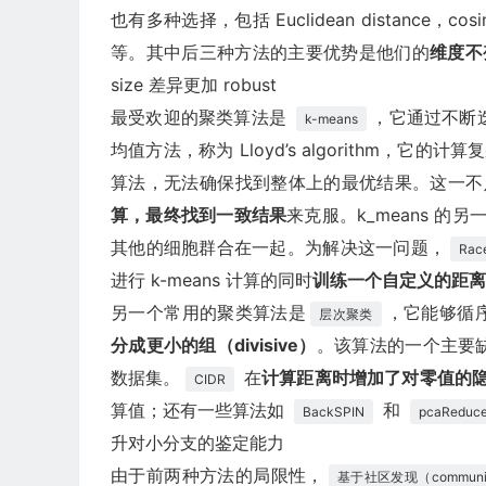
也有多种选择，包括 Euclidean distance，cosine sim
等。其中后三种方法的主要优势是他们的
维度不
size 差异更加 robust
最受欢迎的聚类算法是
，它通过不断迭
k-means
均值方法，称为 Lloyd’s algorithm，它
算法，无法确保找到整体上的最优结果。这一
算，最终找到一致结果
来克服。k_means 的
其他的细胞群合在一起。为解决这一问题，
Rac
进行 k-means 计算的同时
训练一个自定义的距离
另一个常用的聚类算法是
，它能够循
层次聚类
分成更小的组（divisive）
。该算法的一个主要
数据集。
在
计算距离时增加了对零值的
CIDR
算值；还有一些算法如
和
BackSPIN
pcaReduc
升对小分支的鉴定能力
由于前两种方法的局限性，
基于社区发现（community-