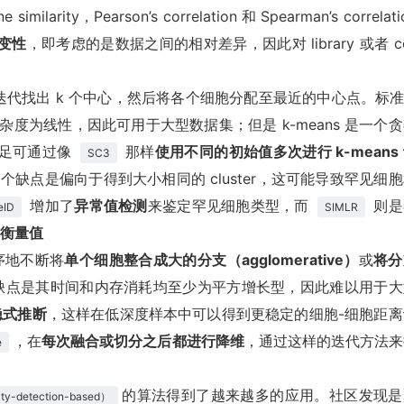
ilarity，Pearson’s correlation 和 Spearman’s correlati
变性
，即考虑的是数据之间的相对差异，因此对 library 或者 ce
代找出 k 个中心，然后将各个细胞分配至最近的中心点。标准 
的计算复杂度为线性，因此可用于大型数据集；但是 k-means 是一个
不足可通过像
那样
使用不同的初始值多次进行 k-means
SC3
另一个缺点是偏向于得到大小相同的 cluster，这可能导致罕见细
增加了
异常值检测
来鉴定罕见细胞类型，而
则是
eID
SIMLR
衡量值
序地不断将
单个细胞整合成大的分支（agglomerative）
或
将分
缺点是其时间和内存消耗均至少为平方增长型，因此难以用于大
隐式推断
，这样在低深度样本中可以得到更稳定的细胞-细胞距离
，在
每次融合或切分之后都进行降维
，通过这样的迭代方法来
e
的算法得到了越来越多的应用。社区发现是
detection-based）