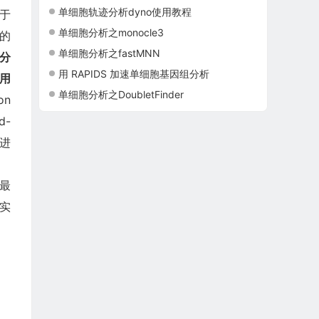
单细胞轨迹分析dyno使用教程
于
单细胞分析之monocle3
值的
单细胞分析之fastMNN
分
用 RAPIDS 加速单细胞基因组分析
用
单细胞分析之DoubletFinder
on
d-
合进
众最
据实