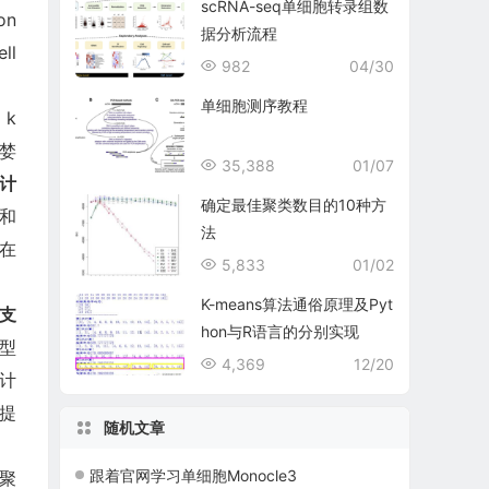
scRNA-seq单细胞转录组数
on
据分析流程
ll
982
04/30
单细胞测序教程
k
贪婪
35,388
01/07
 计
确定最佳聚类数目的10种方
胞和
法
在
5,833
01/02
K-means算法通俗原理及Pyt
支
hon与R语言的分别实现
型
4,369
12/20
计
提
随机文章
跟着官网学习单细胞Monocle3
聚