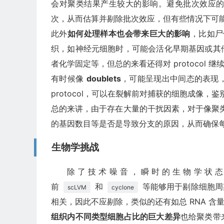
会对聚类结果产生较大的影响。避免批次效应
次，从而估算并剔除批次效应，但有些情况下可
此外
如何处理样本也会带来巨大的影响
，比如尸
织，如神经元细胞时，可能会活化早期基因或其
者化学固定等，但总的来看还得对 protocol 继
有时候像
doublets
，可能呈现出中间态的表现
protocol，可以在裂解前对捕获的细胞成像，鉴
总的来讲，由于存在大量的干扰因素，对于像聚类
的基因数目等是否是导致分支的原因，从而确保
生物学挑战
除了技术噪音，瞬时的生物学状
前
和
等能够用于剔除细胞周
scLVM
cyclone
相关，因此不应剔除，类似的还有如总 RNA 
组织内不同类型细胞占比的巨大差异
也给聚类带