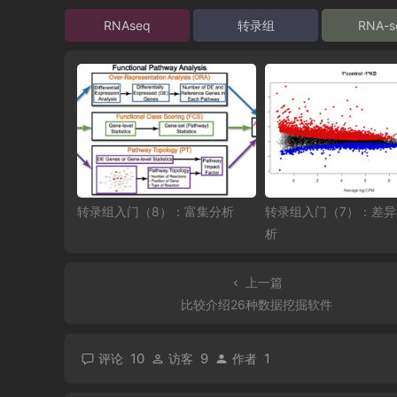
RNAseq
转录组
RNA-s
转录组入门（8）：富集分析
转录组入门（7）：差
析
上一篇
比较介绍26种数据挖掘软件
10
9
1
评论
访客
作者