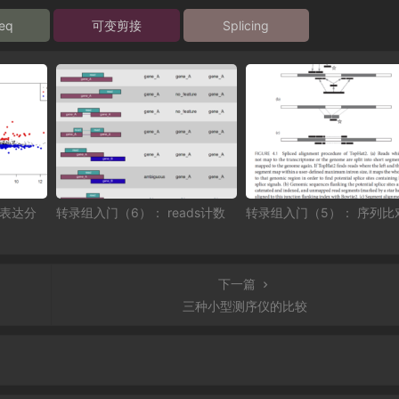
eq
可变剪接
Splicing
异表达分
转录组入门（6）： reads计数
转录组入门（5）： 序列比
下一篇
三种小型测序仪的比较