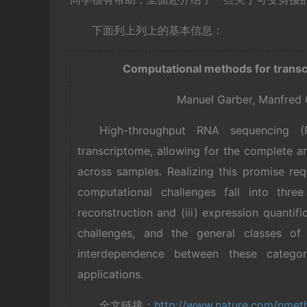
下面列上列上的基本信息：
Computational methods for transc
Manuel Garber, Manfred G
High-throughput RNA sequencing (
transcriptome, allowing for the complete an
across samples. Realizing this promise re
computational challenges fall into three
reconstruction and (iii) expression quantif
challenges, and the general classes of 
interdependence between these categori
applications.
全文链接：
http://www.nature.com/nmeth/