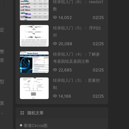
转录组入门（6）： reads计
数
14,052
02/25
转录组入门（5）： 序列比
定
对
20,088
02/25
整
转录组入门（4）：了解参
员发
考基因组及基因注释
22,685
02/25
转录组入门（3）：质量控
型
制
14,166
02/25
算
，
随机文章
看懂Circos图