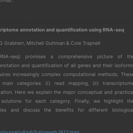
riptome annotation and quantification using RNA-seq
 Grabherr, Mitchell Guttman & Cole Trapnell
RNA-seq) promises a comprehensive picture of th
notation and quantification of all genes and their isoform
quires increasingly complex computational methods. Thes
 main categories: (i) read mapping, (ii) transcriptom
ication. Here we explain the major conceptual and practica
solutions for each category. Finally, we highlight th
es and discuss the benefits for different biologica
journal/v8/n6/full/nmeth.1613.html