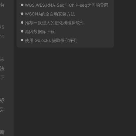
有
WGS,WES,RNA-Seq与ChIP-seq之间的异同
WGCNA的全自动安装方法
推荐一款强大的进化树编辑软件
5
基因数据库下载
ed
使用 Gblocks 提取保守序列
未
法
下
标
异
新