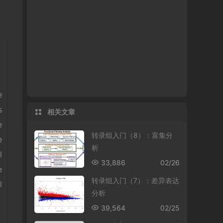
e
s
相关文章
e
转录组入门（8）：富集分
e
析
l
33,886
02/26
e
转录组入门（7）：差异表达
l
分析
39,564
02/25