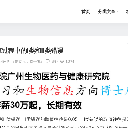
首页
分类文章
过程中的Ⅰ类和Ⅱ类错误
证医学 （陶立元，赵一鸣）
评论
1,374
Ⅱ类错误，Ⅰ类错误的取值往往是0.05，Ⅱ类错误的取值往往是0
呢?又是如果出现在了样本量的计算公式中的呢?本文就此问题作一