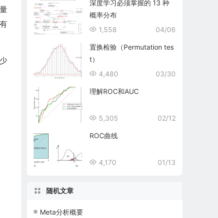
深度学习必须掌握的 13 种
量
概率分布
有
1,558
04/06
置换检验（Permutation tes
t）
少
4,480
03/30
理解ROC和AUC
5,305
02/12
ROC曲线
4,170
01/13
随机文章
Meta分析概要