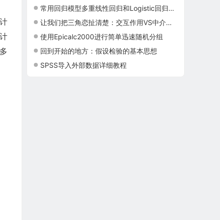
常用回归模型多重线性回归和Logistic回归及Cox回归的联系与区别
计
让我们把三角恋扯清楚：交互作用VS中介效应
计
使用Epicalc2000进行简单迅速随机分组
多
回到开始的地方：假设检验的基本思想
SPSS导入外部数据详细教程