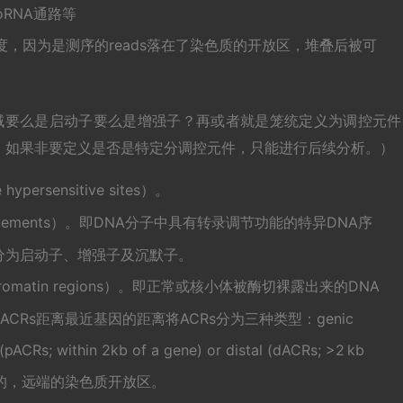
oRNA通路等
度，因为是测序的reads落在了染色质的开放区，堆叠后被可
在区域要么是启动子要么是增强子？再或者就是笼统定义为调控元件
，如果非要定义是否是特定分调控元件，只能进行后续分析。）
persensitive sites）。
ory elements）。即DNA分子中具有转录调节功能的特异DNA序
分为启动子、增强子及沉默子。
chromatin regions）。即正常或核小体被酶切裸露出来的DNA
ACRs距离最近基因的距离将ACRs分为三种类型：genic
(pACRs; within 2kb of a gene) or distal (dACRs; >2 kb
近端的，远端的染色质开放区。