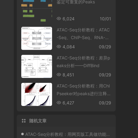
鉴定可重复的Peaks
6,024
10/01
ATAC-Seq分析教程：ATAC
-Seq、ChIP-Seq、RNA-Se
q整合分析
4,084
09/29
ATAC-Seq分析教程：差异p
eaks分析——DiffBind
8,451
09/29
ATAC-Seq分析教程：用ChI
Pseeker对peaks进行注释
和可视化
6,427
09/29
随机文章
ATAC-Seq分析教程：用网页版工具做功能分析和motif分析