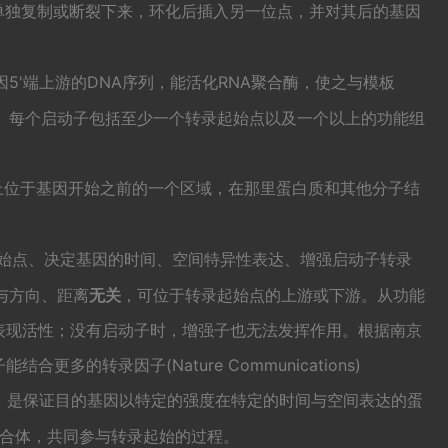
上单独复制或断裂下来，环化后插入另一位点，并对其后的基因
因5'端上游的DNA序列，能活化RNA聚合酶，使之与模板
性。每个启动子包括至少一个转录起始点以及一个以上的功能组
A上位于基因开始之前的一个区域，在那里蛋白质和其他分子结
起始点、决定基因的时间、空间特异性表达、增强启动子转录
与方向、距离
无关
，可位于转录起始点的上游或下游。从功能
表现活性；没有启动子时，增强子也无法发挥作用。根据南京
子能结合更多的转录因子
(Nature Communications)
 factors）是保证目的基因以特定的强度在特定的时间与空间表达的蛋
复合体，共同参与转录起始的过程。