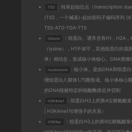
: 转录起始位点（transcriptio
TSS
(TSS，一个碱基)-起始密码子编码序列 (A
TSS-ATG-TGA-TTS
：组蛋白。通常含有H1，H2A，
histone
（lysine），H1不保守，其他组蛋白的
体）相结合，形成核小体核心。DNA便缠
: 核小体。是由DNA和组蛋
nucleosome
绕组蛋白八聚体1.75圈形成。核小体核心
的DNA能被特定的核酸酶接近并切割
: 组蛋白H3上的第4位赖氨酸发生单甲基
H3K4me1
| H3K4me1与增强子的关系）
：组蛋白H3上的第9位赖氨酸发生乙酰化（H
H3K9ac
H3K4me1与H3K9ac的不同，依旧可以