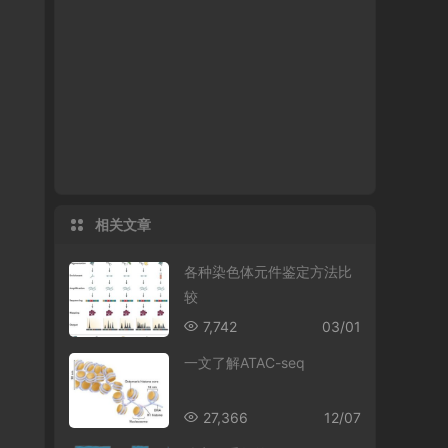
相关文章
各种染色体元件鉴定方法比
较
7,742
03/01
一文了解ATAC-seq
27,366
12/07