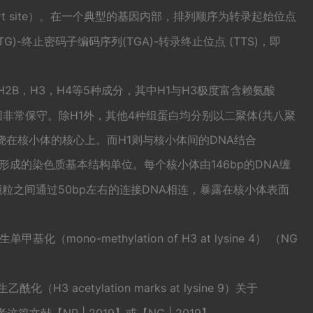
n start site）。在一个典型的基因内部，排列顺序为转录起始位点
TG)-终止密码子编码序列(TGA)-转录终止位点 (TTS)，即
H2B，H3，H4等5种成分，其中H1与H3极度富含赖氨酸
基因非常保守。除H1外，其他4种组蛋白均分别以二聚体(共八聚
绕在核小体的核心上。而H1则与核小体间的DNA结合
白形成的染色质基本结构单位。每个核小体由146bp的DNA缠
颗粒之间通过50bp左右的连接DNA相连，暴露在核小体表面
化（mono-methylation of H3 at lysine 4）
（NG
3 acetylation marks at lysine 9）关于
参考这篇文献
【NP | 2019】
或
【NC | 2019】