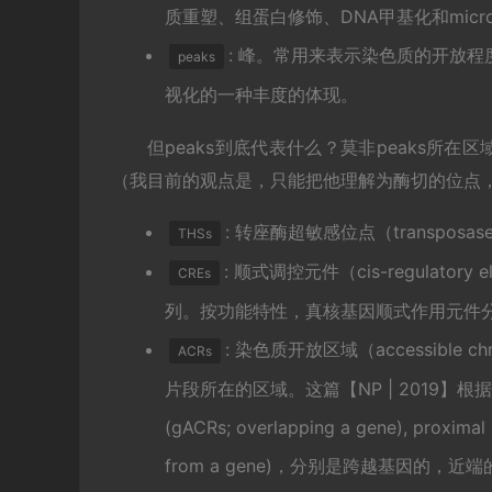
质重塑、组蛋白修饰、DNA甲基化和micr
: 峰。常用来表示染色质的开放程
peaks
视化的一种丰度的体现。
但peaks到底代表什么？莫非peaks所
（我目前的观点是，只能把他理解为酶切的位点
: 转座酶超敏感位点（transposase hy
THSs
: 顺式调控元件（cis-regulat
CREs
列。按功能特性，真核基因顺式作用元件
: 染色质开放区域（accessible 
ACRs
片段所在的区域。这篇
【NP | 2019】
根据
(gACRs; overlapping a gene), proximal 
from a gene)，分别是跨越基因的，