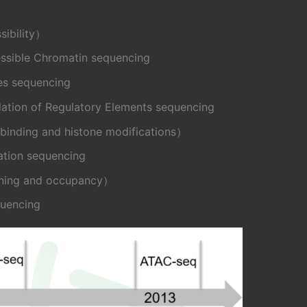
sibility）
essible Chromatin sequencing
tes sequencing
lation of Regulatory Elements sequencing
binding and histone modifications）
ation sequencing
ning and occupancy）
quencing