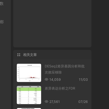
的数
，都
相关文章
DESeq2差异基因分析和批
次效应移除
14,059
11/03
差异表达分析之FDR
27,561
07/26