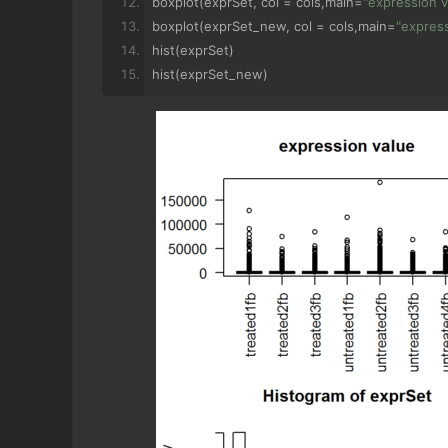
boxplot
(
exprSet
,
 col 
=
 cols
,
main
=
"expression v
boxplot
(
exprSet_new
,
 col 
=
 cols
,
main
=
"express
hist
(
exprSet
)
hist
(
exprSet_new
)