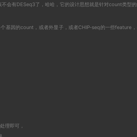
该不会有DESeq3了，哈哈，它的设计思想就是针对count类型
各个基因的count，或者外显子，或者CHIP-seq的一些feature
on处理即可，
果。