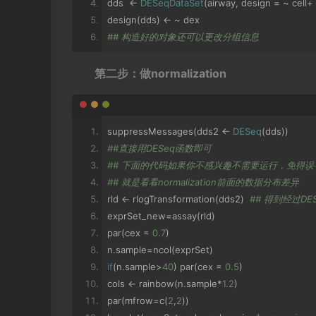
dds  
<-
DESeqDataSet
(
airway
,
 design 
=
~
 cell
+
design
(
dds
)
<-
~
 dex  
## 构造好的对象还可以更改分组信息
第二步：做normalization
suppressMessages
(
dds2 
<-
DESeq
(
dds
))
##直接用DESeq函数即可
## 下面的代码如果你不感兴趣不需要运行，免得误
## 就是看看normalization前面的数据分布差异
rld 
<-
 rlogTransformation
(
dds2
)
## 得到经过DES
exprSet_new
=
assay
(
rld
)
par
(
cex 
=
0.7
)
n
.
sample
=
ncol
(
exprSet
)
if
(
n
.
sample
>
40
)
 par
(
cex 
=
0.5
)
cols 
<-
 rainbow
(
n
.
sample
*
1.2
)
par
(
mfrow
=
c
(
2
,
2
))