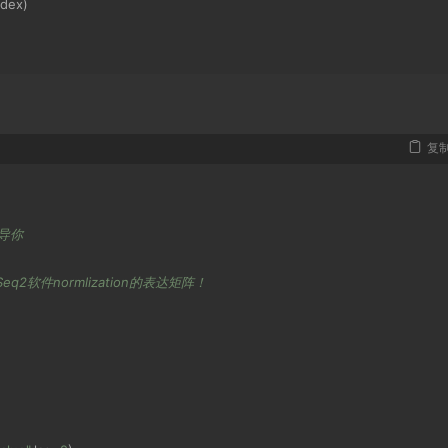
 dex
)
复
导你
eq2软件normlization的表达矩阵！