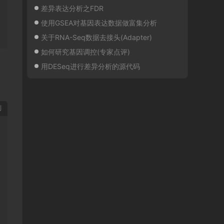
差异表达分析之FDR
使用GSEA对基因表达数据做富集分析
关于RNA-Seq数据去接头(Adapter)
如何研究基因调控(专家点评)
用DESeq进行差异分析的源代码
制