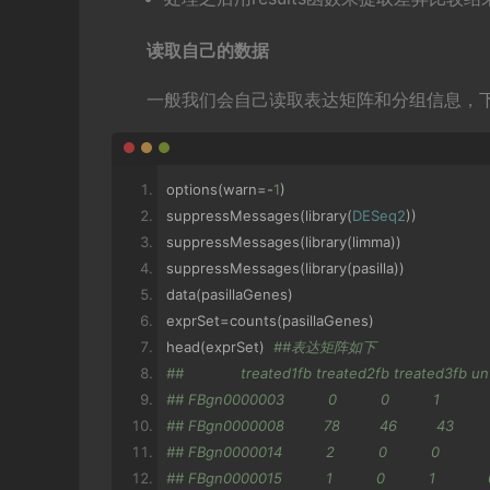
读取自己的数据
一般我们会自己读取表达矩阵和分组信息，
options
(
warn
=-
1
)
suppressMessages
(
library
(
DESeq2
))
suppressMessages
(
library
(
limma
))
suppressMessages
(
library
(
pasilla
))
data
(
pasillaGenes
)
exprSet
=
counts
(
pasillaGenes
)
head
(
exprSet
)
##表达矩阵如下
##             treated1fb treated2fb treated3fb 
## FBgn0000003          0          0          1            
## FBgn0000008         78         46         43         
## FBgn0000014          2          0          0            
## FBgn0000015          1          0          1            0