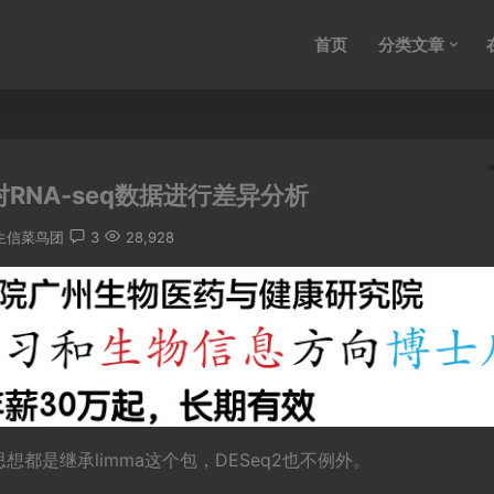
首页
分类文章
对RNA-seq数据进行差异分析
生信菜鸟团
3
28,928
都是继承limma这个包，DESeq2也不例外。