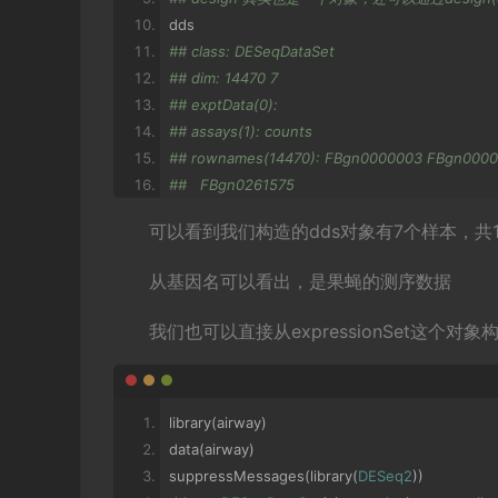
dds
## class: DESeqDataSet 
## dim: 14470 7 
## exptData(0):
## assays(1): counts
## rownames(14470): FBgn0000003 FBgn00000
##   FBgn0261575
## rowData metadata column names(0):
可以看到我们构造的dds对象有7个样本，共1447
## colnames(7): treated1fb treated2fb ... untr
## colData names(1): group_list
从基因名可以看出，是果蝇的测序数据
我们也可以直接从expressionSet这个对象
library
(
airway
)
data
(
airway
)
suppressMessages
(
library
(
DESeq2
))