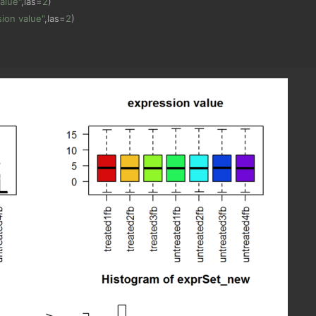
alue"
,
las
=
2
)
ion value"
,
las
=
2
)