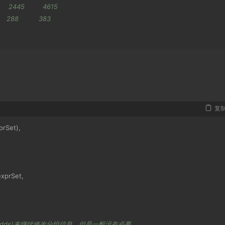
    2445         4615
   288          383
了
复
untreated untreated untreated
prSet
),
理的对照！
exprSet
,
gn(dds)来继续修改分组信息，但是一般没有必要。