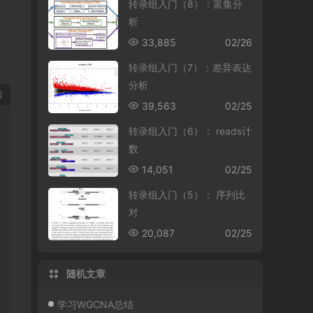
转录组入门（8）：富集分
析
33,885
02/26
转录组入门（7）：差异表达
分析
制
39,563
02/25
转录组入门（6）： reads计
数
14,051
02/25
转录组入门（5）： 序列比
对
20,087
02/25
随机文章
学习WGCNA总结