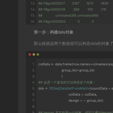
## FBgn0000017       3187       1672       1859     
## FBgn0000018        369        150        176       
##             untreated3fb untreated4fb
## FBgn0000003            0            0
## FBgn0000008           53           27
第一步：构建dds对象
## FBgn0000014            1            0
## FBgn0000015            1            2
那么根据这两个数据就可以构造dds的对象
## FBgn0000017         2063         1711
## FBgn0000018          135          174
(
group_list
=
pasillaGenes$condition
)
## [1] treated   treated   treated   untreated 
colData 
<-
 data
.
frame
(
row
.
names
=
colnames
(
ex
## Levels: treated untreated
                       group_list
=
group_list
##这是分组信息，7个样本，3个处理的，4个未处
)
## 这是一个复杂的方法构造这个对象！
dds 
<-
DESeqDataSetFromMatrix
(
countData 
=
 
                              colData 
=
 colData
,
                              design 
=
~
 group_list
)
## design 其实也是一个对象，还可以通过desi