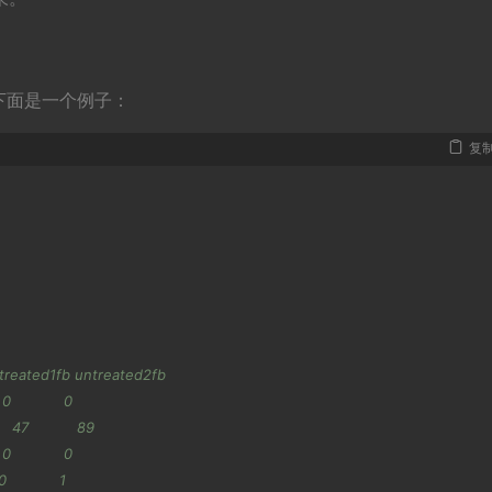
下面是一个例子：
复
untreated1fb untreated2fb
0            0
  47           89
0            0
            1