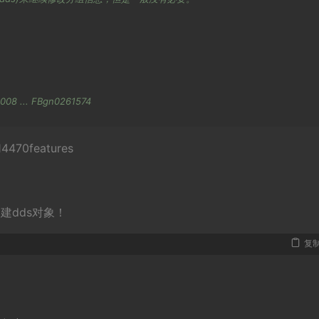
08 ... FBgn0261574
0features
eated3fb untreated4fb
构建dds对象！
复