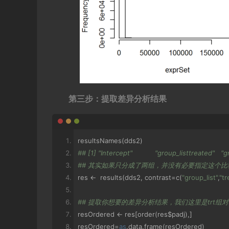
第三步：提取差异分析结果
resultsNames
(
dds2
)
## [1] "Intercept"           "group_listtreated"   
## 其实如果只分成了两组，并没有必要指定这个比
res 
<-
  results
(
dds2
,
 contrast
=
c
(
"group_list"
,
"tr
## 提取你想要的差异分析结果，我们这里是trt组对u
resOrdered 
<-
 res
[
order
(
res$padj
),]
resOrdered
=
as
.
data
.
frame
(
resOrdered
)