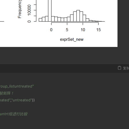
复
"group_listuntreated"
较矩阵！
eated"
,
"untreated"
))
ntrt组进行比较