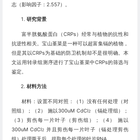
志（影响因子：2.557）。
研究背景
富半胱氨酸蛋白（CRPs）经常与植物的抗性和
抗逆性相关。宝山堇菜是一种可以超富集镉的植物，
但是其以CRPs为基础的防卫机制却不是很明确。本
文运用转录组测序进行了宝山堇菜中CRPs的筛选与
鉴定。
材料方法
材料：设置不同对照：（1）没有任何处理（对
照组）；（2） 施以300uM CdCl
（镉处理组）；
2
（3）剪伤每一片叶子（剪伤组）；（4） 施以
300uM CdCl
并且剪伤每一片叶子（镉处理剪伤
2
组）处理两天后，提取每个处理的叶片RNA。