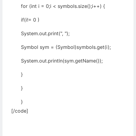
for (int i = 0;i < symbols.size();i++) {
if(i!= 0 )
System.out.print(", ");
Symbol sym = (Symbol)symbols.get(i);
System.out.println(sym.getName());
}
}
}
[/code]