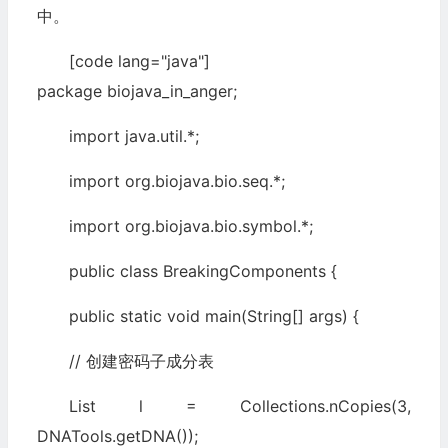
中。
[code lang="java"]
package biojava_in_anger;
import java.util.*;
import org.biojava.bio.seq.*;
import org.biojava.bio.symbol.*;
public class BreakingComponents {
public static void main(String[] args) {
// 创建密码子成分表
List l = Collections.nCopies(3,
DNATools.getDNA());