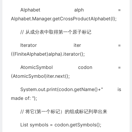
Alphabet alph =
Alphabet.Manager.getCrossProductAlphabet(l);
// 从成分表中取得第一个原子标记
Iterator iter =
((FiniteAlphabet)alpha).iterator();
AtomicSymbol codon =
(AtomicSymbol)iter.next();
System.out.print(codon.getName()+" is
made of: ");
// 将它(第一个标记）的组成标记列举出来
List symbols = codon.getSymbols();