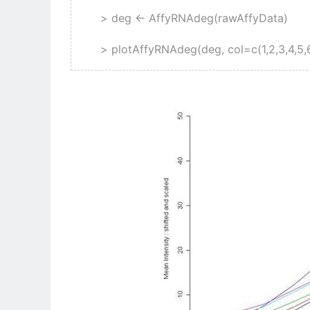
> deg <- AffyRNAdeg(rawAffyData)
> plotAffyRNAdeg(deg, col=c(1,2,3,4,5,