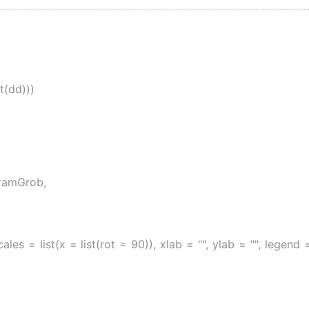
t(dd)))
gramGrob,
ales = list(x = list(rot = 90)), xlab = "", ylab = "", legend 