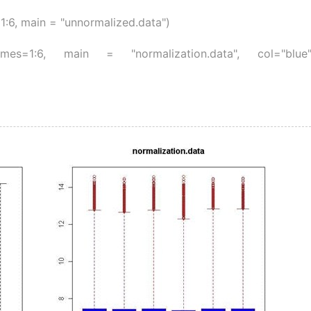
:6, main = "unnormalized.data")
names=1:6, main = "normalization.data", col="blue"