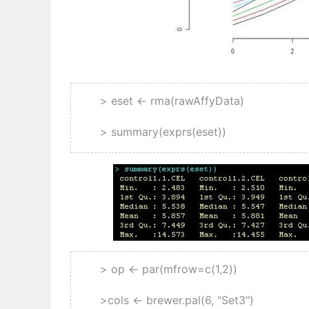
> eset <- rma(rawAffyData)
> summary(exprs(eset))
> op <- par(mfrow=c(1,2))
>cols <- brewer.pal(6, "Set3")