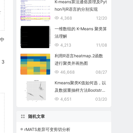
K-means算法通俗原理及Pyt
hon与R语言的分别实现
方
4,368
12/20
一维数组的 K-Means 聚类算
法理解
中
4,213
11/08
利用R语言heatmap.2函数
，3
进行聚类并画热图
46,668
08/27
Kmeans聚类K值如何选，以
及数据重抽样方法Bootstrap
ping
4,651
03/20
随机文章
rMATS差异可变剪切分析