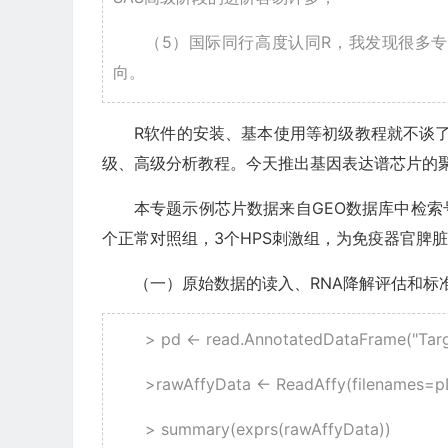
（5）国际同行高度认同R，我发现很多
向。
R软件的安装、基本使用等初级教程就不谈了
级、高级分析教程。今天推出基因表达谱芯片的
本专题示例芯片数据来自GEO数据库中检索
个正常对照组，3个HPS刺激组，为免疫器官脾
（一）原始数据的读入、RNA降解评估和标
> pd <- read.AnnotatedDataFrame("Tar
>rawAffyData <- ReadAffy(filenames=
> summary(exprs(rawAffyData))