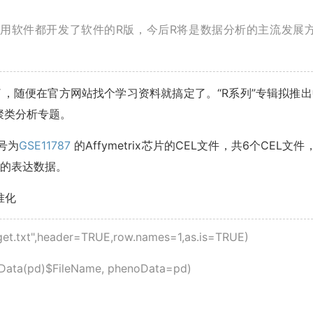
专用软件都开发了软件的R版，今后R将是数据分析的主流发展
，随便在官方网站找个学习资料就搞定了。“R系列”专辑拟推出
聚类分析专题。
号为
GSE11787
的Affymetrix芯片的CEL文件，共6个CEL文件
脏的表达数据。
准化
get.txt",header=TRUE,row.names=1,as.is=TRUE)
pData(pd)$FileName, phenoData=pd)