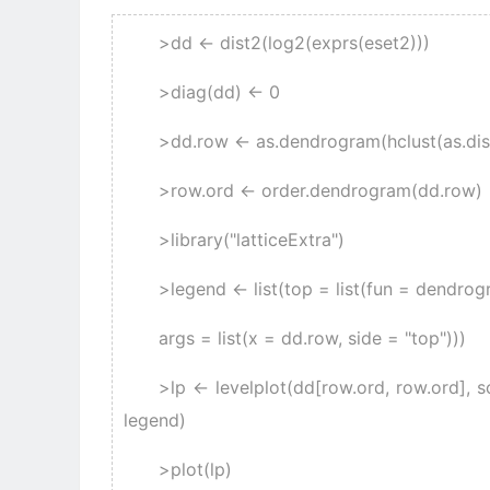
>dd <- dist2(log2(exprs(eset2)))
>diag(dd) <- 0
>dd.row <- as.dendrogram(hclust(as.dis
>row.ord <- order.dendrogram(dd.row)
>library("latticeExtra")
>legend <- list(top = list(fun = dendro
args = list(x = dd.row, side = "top")))
>lp <- levelplot(dd[row.ord, row.ord], sc
legend)
>plot(lp)