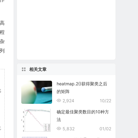
高
程
复杂
系列
相关文章
heatmap.2()获得聚类之后
S
的矩阵
2,924
10/22
确定最佳聚类数目的10种方
法
比
5,832
01/02