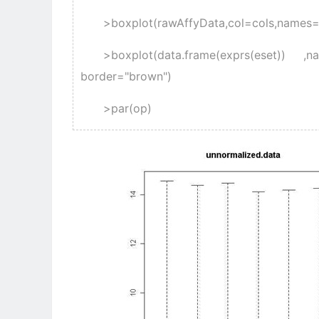
>boxplot(rawAffyData,col=cols,names=1
>boxplot(data.frame(exprs(eset)) ,
border="brown")
>par(op)