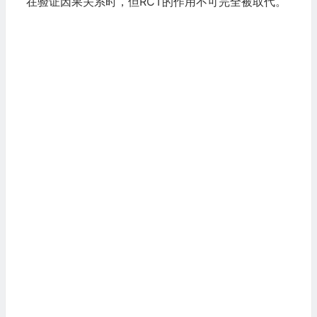
在验证因果关系时，但RCT的作用不可完全被取代。