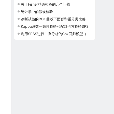
关于Fisher精确检验的几个问题
统计学中的假设检验
诊断试验的ROC曲线下面积和重分类改善指标NRI
Kappa系数一致性检验和配对卡方检验SPSS图文详解
利用SPSS进行生存分析的Cox回归模型（比例风险模型）