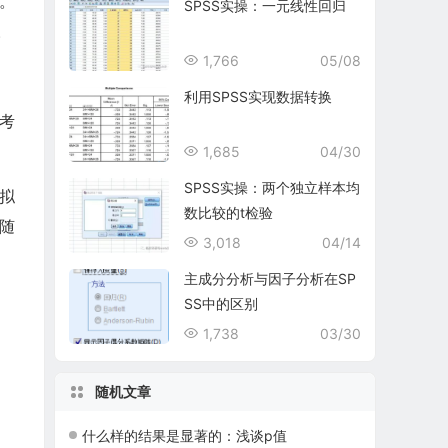
率。
SPSS实操：一元线性回归
。
1,766
05/08
利用SPSS实现数据转换
不考
1,685
04/30
SPSS实操：两个独立样本均
拟
数比较的t检验
随
3,018
04/14
主成分分析与因子分析在SP
SS中的区别
1,738
03/30
随机文章
什么样的结果是显著的：浅谈p值