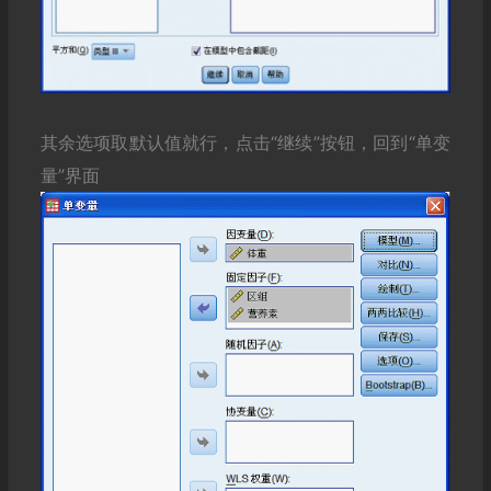
其余选项取默认值就行，点击“继续”按钮，回到“单变
量”界面