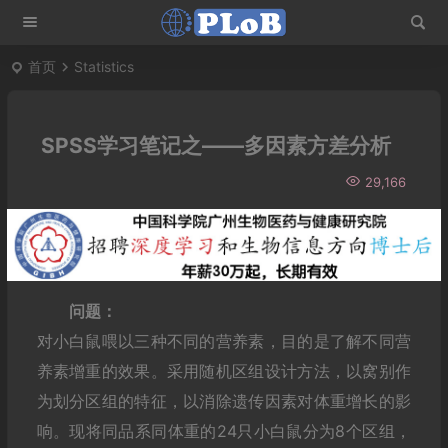
首页
Statistics
SPSS学习笔记之——多因素方差分析
29,166
问题：
对小白鼠喂以三种不同的营养素，目的是了解不同营
养素增重的效果。采用随机区组设计方法，以窝别作
为划分区组的特征，以消除遗传因素对体重增长的影
响。现将同品系同体重的24只小白鼠分为8个区组，