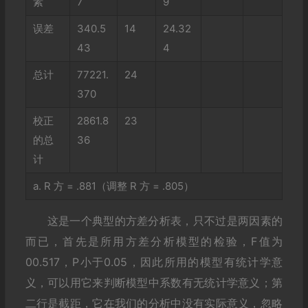
素
7
9
误差
340.5
14
24.32
43
4
总计
77221.
24
370
校正
2861.8
23
的总
36
计
a. R 方 = .881（调整 R 方 = .805）
这是一个典型的方差分析表，只不过是两因素的
而已，首先是所用方差分析模型的检验，F值为
00.517，P小于0.05，因此所用的模型有统计学意
义，可以用它来判断模型中系数有无统计学意义；第
二行是截距，它在我们的分析中没有实际意义，忽略