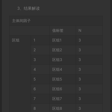
3、结果解读
主体间因子
值标签
N
区组
1
区组1
3
2
区组2
3
3
区组3
3
4
区组4
3
5
区组5
3
6
区组6
3
7
区组7
3
8
区组8
3