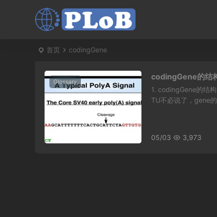
首页
codingGene
codingGene
Glossary
1. codingGene
TU不必说了，gene
05/03
3,973