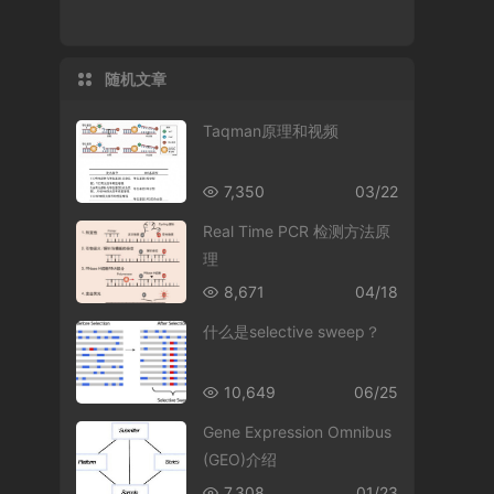
随机文章
Taqman原理和视频
7,350
03/22
Real Time PCR 检测方法原
理
8,671
04/18
什么是selective sweep？
10,649
06/25
Gene Expression Omnibus
(GEO)介绍
7,308
01/23