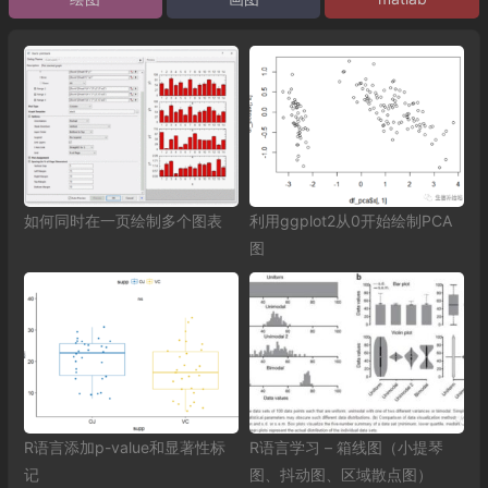
如何同时在一页绘制多个图表
利用ggplot2从0开始绘制PCA
图
R语言添加p-value和显著性标
R语言学习 – 箱线图（小提琴
记
图、抖动图、区域散点图）