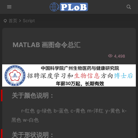
首页
Script
MATLAB 画图命令总汇
4,498
关于颜色说明：
r-红色 g-绿色 b-蓝色 c-青色 m-洋红 y-黄色 k-
黑色 w-白色
关于形状说明：