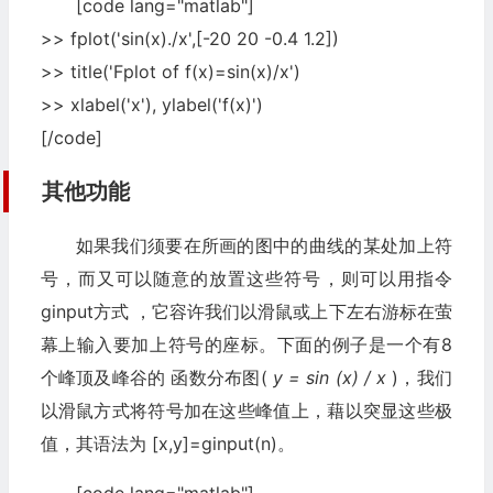
[code lang="matlab"]
>> fplot('sin(x)./x',[-20 20 -0.4 1.2])
>> title('Fplot of f(x)=sin(x)/x')
>> xlabel('x'), ylabel('f(x)')
[/code]
其他功能
如果我们须要在所画的图中的曲线的某处加上符
号，而又可以随意的放置这些符号，则可以用指令
ginput方式 ，它容许我们以滑鼠或上下左右游标在萤
幕上输入要加上符号的座标。下面的例子是一个有8
个峰顶及峰谷的 函数分布图(
y = sin (x) / x
)，我们
以滑鼠方式将符号加在这些峰值上，藉以突显这些极
值，其语法为 [x,y]=ginput(n)。