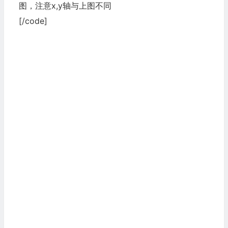
图，注意x,y轴与上图不同
[/code]