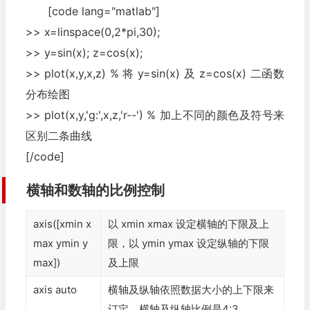
[code lang="matlab"]
>> x=linspace(0,2*pi,30);
>> y=sin(x); z=cos(x);
>> plot(x,y,x,z) % 将 y=sin(x) 及 z=cos(x) 二函数
分布绘图
>> plot(x,y,'g:',x,z,'r--') % 加上不同的颜色及符号来
区别二条曲线
[/code]
横轴和数轴的比例控制
axis([xmin x
以 xmin xmax 设定横轴的下限及上
max ymin y
限，以 ymin ymax 设定纵轴的下限
max])
及上限
axis auto
横轴及纵轴依照数据大小的上下限来
订定，横轴及纵轴比例是4:3