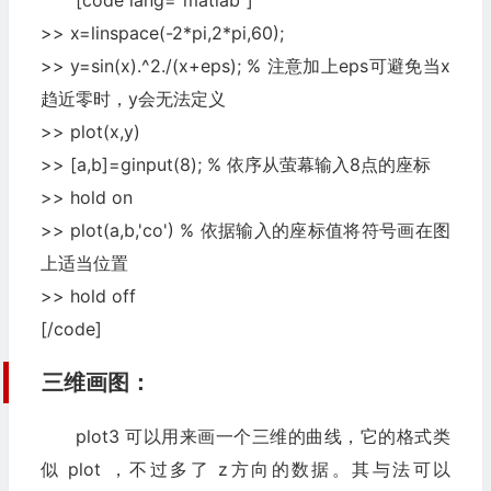
[code lang="matlab"]
>> x=linspace(-2*pi,2*pi,60);
>> y=sin(x).^2./(x+eps); % 注意加上eps可避免当x
趋近零时，y会无法定义
>> plot(x,y)
>> [a,b]=ginput(8); % 依序从萤幕输入8点的座标
>> hold on
>> plot(a,b,'co') % 依据输入的座标值将符号画在图
上适当位置
>> hold off
[/code]
三维画图：
plot3 可以用来画一个三维的曲线，它的格式类
似 plot ，不过多了 z方向的数据。其与法可以