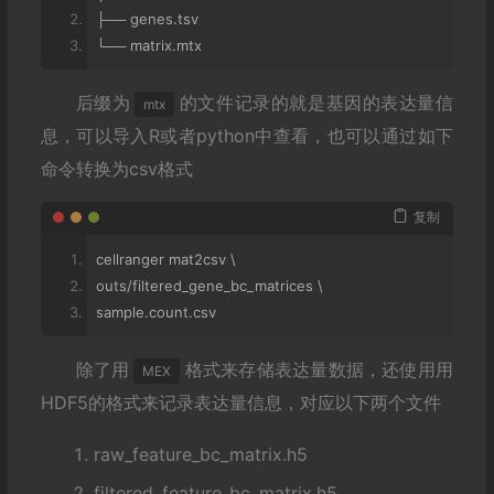
├──
 genes
.
tsv
└──
 matrix
.
mtx
后缀为
的文件记录的就是基因的表达量信
mtx
息，可以导入R或者python中查看，也可以通过如下
命令转换为csv格式
复制
cellranger mat2csv \
outs
/
filtered_gene_bc_matrices \
sample
.
count
.
csv
除了用
格式来存储表达量数据，还使用用
MEX
HDF5的格式来记录表达量信息，对应以下两个文件
raw_feature_bc_matrix.h5
filtered_feature_bc_matrix.h5