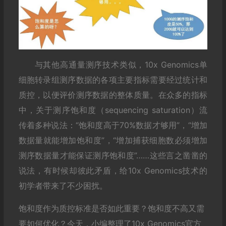
与其他高通量测序技术类似，10x Genomics单
细胞转录组测序数据的各项主要指标需要经过统计和
质控，以便评价测序数据的整体质量。在众多的指标
中，关于测序饱和度（sequencing saturation）流
传着多种说法：“饱和度高于70%数据才够用”，“增加
数据量就能增加饱和度”，“增加捕获细胞数必须增加
测序数据量才能保证测序饱和度”……这些言之凿凿的
说法，有时候却彼此矛盾，给10x Genomics技术的
初学者带来了不少困扰。
饱和度作为质控标准是否如此重要？饱和度不高又需
要如何优化？今天，小编整理了10x Genomics官方