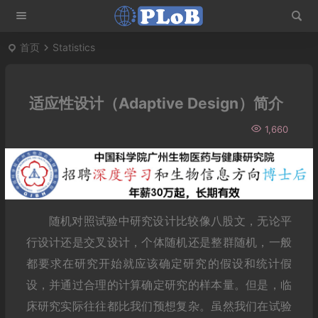
首页
Statistics
适应性设计（Adaptive Design）简介
1,660
随机对照试验中研究设计比较像八股文，无论平
行设计还是交叉设计，个体随机还是整群随机，一般
都要求在研究开始就应该确定研究的假设和统计假
设，并通过合理的计算确定研究的样本量。但是，临
床研究实际往往都比我们预想复杂。虽然我们在试验