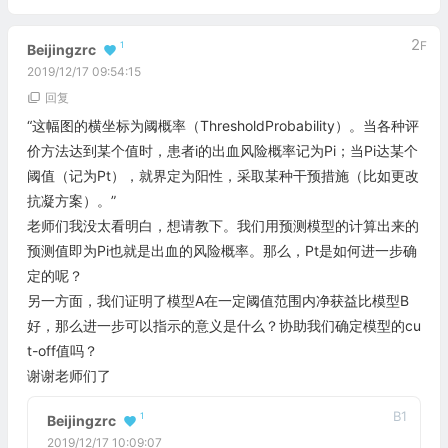
2
F
1
Beijingzrc
2019/12/17 09:54:15
回复
“这幅图的横坐标为阈概率（ThresholdProbability）。当各种评
价方法达到某个值时，患者i的出血风险概率记为Pi；当Pi达某个
阈值（记为Pt），就界定为阳性，采取某种干预措施（比如更改
抗凝方案）。”
老师们我没太看明白，想请教下。我们用预测模型的计算出来的
预测值即为Pi也就是出血的风险概率。那么，Pt是如何进一步确
定的呢？
另一方面，我们证明了模型A在一定阈值范围内净获益比模型B
好，那么进一步可以指示的意义是什么？协助我们确定模型的cu
t-off值吗？
谢谢老师们了
B
1
1
Beijingzrc
2019/12/17 10:09:07