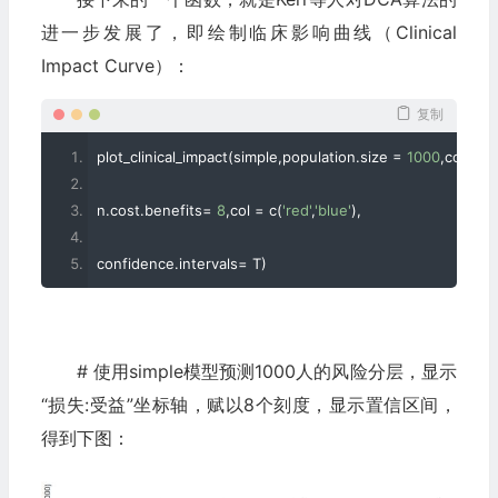
进一步发展了，即绘制临床影响曲线（Clinical
Impact Curve）：
复制
plot_clinical_impact
(
simple
,
population
.
size 
=
1000
,
cost
.
be
n
.
cost
.
benefits
=
8
,
col 
=
 c
(
'red'
,
'blue'
),
confidence
.
intervals
=
 T
)
# 使用simple模型预测1000人的风险分层，显示
“损失:受益”坐标轴，赋以8个刻度，显示置信区间，
得到下图：