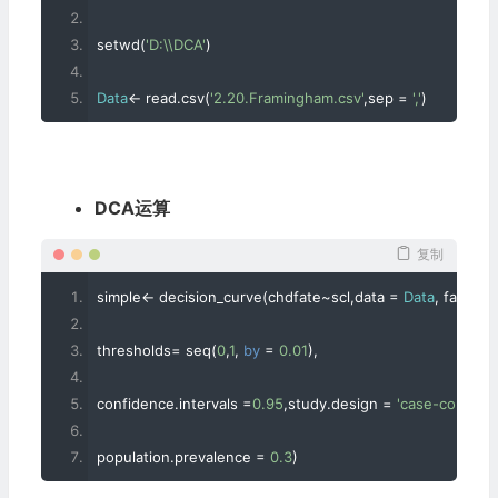
setwd
(
'D:\\DCA'
)
Data
<-
 read
.
csv
(
'2.20.Framingham.csv'
,
sep 
=
','
)
DCA运算
复制
simple
<-
 decision_curve
(
chdfate
~
scl
,
data 
=
Data
,
 family 
=
thresholds
=
 seq
(
0
,
1
,
by
=
0.01
),
confidence
.
intervals 
=
0.95
,
study
.
design 
=
'case-control'
,
population
.
prevalence 
=
0.3
)