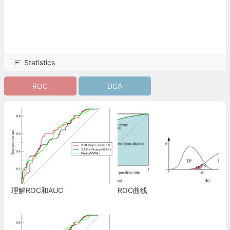
Statistics
ROC
DCA
理解ROC和AUC
ROC曲线