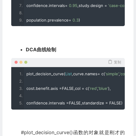
confidence
.
intervals
=
0.95
,
study
.
design 
=
'case-control'
,
population
.
prevalence
=
0.3
)
# 基本和simple相同，就是那几个联合应用的变量之间用个+
DCA曲线绘制
List
<-
 list
(
simple
,
complex
)
复制
#把刚才计算的simple和complex两个对象合成一个list，命名为
plot_decision_curve
(
List
,
curve
.
names
=
 c
(
'simple'
,
'complex
cost
.
benefit
.
axis 
=
FALSE
,
col 
=
 c
(
'red'
,
'blue'
),
confidence
.
intervals 
=
FALSE
,
standardize 
=
 FALSE
)
#plot_decision_curve()函数的对象就是刚才的