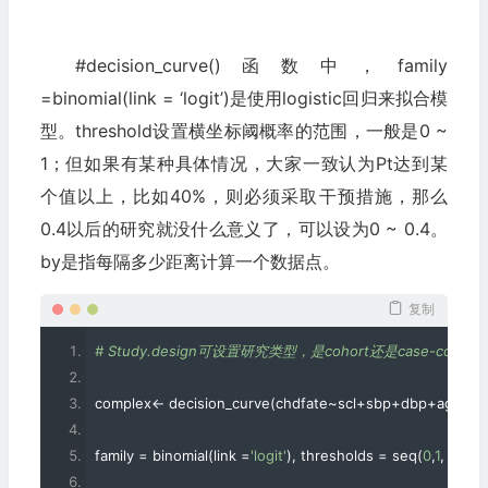
#decision_curve()函数中，family
=binomial(link = ‘logit’)是使用logistic回归来拟合模
型。threshold设置横坐标阈概率的范围，一般是0 ~
1；但如果有某种具体情况，大家一致认为Pt达到某
个值以上，比如40%，则必须采取干预措施，那么
0.4以后的研究就没什么意义了，可以设为0 ~ 0.4。
by是指每隔多少距离计算一个数据点。
复制
# Study.design可设置研究类型，是cohort还是case-contr
complex
<-
 decision_curve
(
chdfate
~
scl
+
sbp
+
dbp
+
age
+
bm
family 
=
 binomial
(
link 
=
'logit'
),
 thresholds 
=
 seq
(
0
,
1
,
by
=