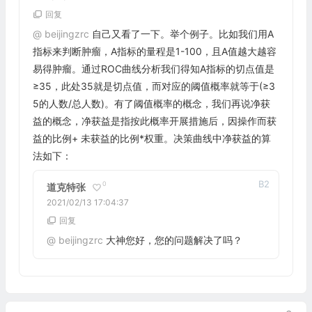
回复
@
beijingzrc
自己又看了一下。举个例子。比如我们用A
指标来判断肿瘤，A指标的量程是1-100，且A值越大越容
易得肿瘤。通过ROC曲线分析我们得知A指标的切点值是
≥35，此处35就是切点值，而对应的阈值概率就等于(≥3
5的人数/总人数)。有了阈值概率的概念，我们再说净获
益的概念，净获益是指按此概率开展措施后，因操作而获
益的比例+ 未获益的比例*权重。决策曲线中净获益的算
法如下：
B
2
0
道克特张
2021/02/13 17:04:37
回复
@
beijingzrc
大神您好，您的问题解决了吗？