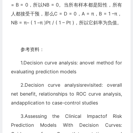
= B = 0，所以NB = 0。当所有样本都是阳性，所有
人都接受干预，那么C = D = 0，A = π，B = 1 –π，
NB = π– ( 1 –π )Pt / ( 1 – Pt )，所以它斜率为负值。
参考资料：
1.Decision curve analysis: anovel method for
evaluating prediction models
2.Decision curve analysisrevisited: overall
net benefit, relationships to ROC curve analysis,
andapplication to case-control studies
3.Assessing the Clinical Impactof Risk
Prediction Models With Decision Curves: