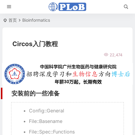
首页
Bioinformatics
Circos入门教程
22,474
安装前的一些准备
Config::General
File::Basename
File::Spec::Functions