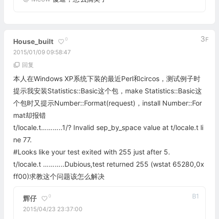
3
F
0
House_built
2015/01/09 09:58:47
回复
本人在Windows XP系统下装的最近Perl和circos，测试例子时
提示我安装Statistics::Basic这个包，make Statistics::Basic这
个包时又提示Number::Format(request)，install Number::For
mat却报错
t/locale.t………..1/? Invalid sep_by_space value at t/locale.t li
ne 77.
#Looks like your test exited with 255 just after 5.
t/locale.t ………..Dubious,test returned 255 (wstat 65280,0x
ff00)求教这个问题该怎么解决
B
1
0
辉仔
2015/04/23 23:37:00