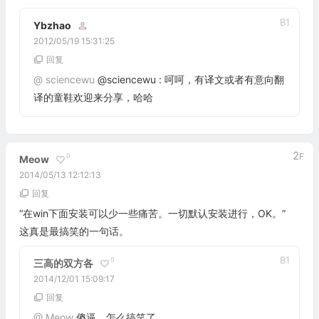
B
1
Ybzhao
2012/05/19 15:31:25
回复
@
sciencewu
@sciencewu : 呵呵，有译文或者有意向翻
译的童鞋欢迎来分享，哈哈
2
F
0
Meow
2014/05/13 12:12:13
回复
“在win下面安装可以少一些痛苦。一切默认安装进行，OK。”
这真是最搞笑的一句话。
B
1
0
三高的双方各
2014/12/01 15:09:17
回复
@
Meow
傻逼，怎么搞笑了