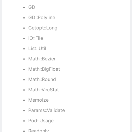
GD
GD::Polyline
Getopt::Long
IO::File
List::Util
Math::Bezier
Math::BigFloat
Math::Round
Math::VecStat
Memoize
Params::Validate
Pod::Usage
Readonly