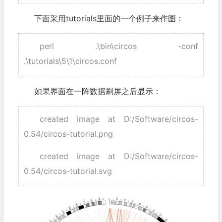
下面采用tutorials里面的一个例子来作图：
perl .\bin\circos -conf
.\tutorials\5\1\circos.conf
如果界面在一阵数据刷屏之后显示：
created image at D:/Software/circos-
0.54/circos-tutorial.png
created image at D:/Software/circos-
0.54/circos-tutorial.svg