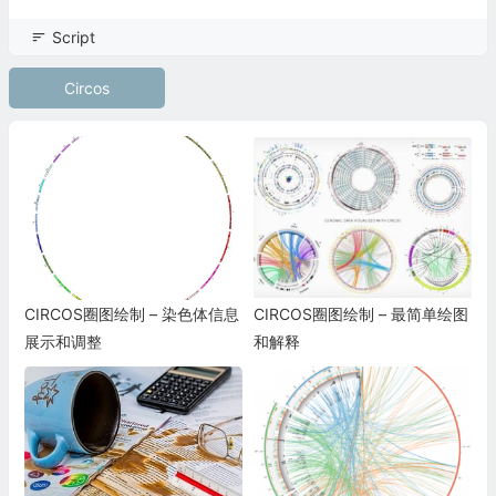
</plot>
Script
</plots>
Circos
<
<include
etc
/
housekeeping
.
conf
>
>
max_points_per_track*  =  2500000
data_out_of_range* = trim
CIRCOS圈图绘制 – 染色体信息
CIRCOS圈图绘制 – 最简单绘图
展示和调整
和解释