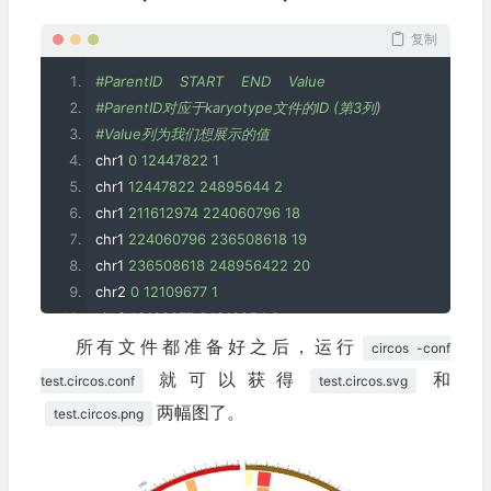
r1=0.905714285714r
chr4 
0
2145550
 fill_color
=
vlpgreen
</highlight>
chr4 
95107280
104618008
 fill_color
=
vlpblue
复制
chr4 
133150192
142660920
 fill_color
=
vlppurple
#ParentID    START    END    Value
# 高亮的区域放在 
<highlight>
标签中，配置简单，给定文件名
chr4 
190000000
190214555
 fill_color
=
vlpgreen
#ParentID对应于karyotype文件的ID (第3列)
# 文件格式见下面解释
chr5 
0
1538259
 fill_color
=
vlpblue
#Value列为我们想展示的值
<highlight>
chr5 
27230739
36307652
 fill_color
=
vvlpgreen
chr1 
0
12447822
1
file=HL3.bed.circos_input.txt
chr5 
72615304
81692217
 fill_color
=
vvlyellow
chr1 
12447822
24895644
2
r0=0.742857142857r
chr5 
127076782
136153695
 fill_color
=
vvlporange
chr1 
211612974
224060796
18
r1=0.82r
chr5 
15382590
15392590
 fill_color
=
vlpblue
chr1 
224060796
236508618
19
</highlight>
chr1 
236508618
248956422
20
chr2 
0
12109677
1
</highlights>
chr2 
12109677
24219354
2
所有文件都准备好之后，运行
chr2 
24219354
36329031
3
# 定义绘制的线图、点图、热图、直方图等，复数plots
circos -conf
chr2 
36329031
48438708
4
<plots>
就可以获得
和
test.circos.conf
test.circos.svg
chr2 
48438708
60548385
5
两幅图了。
test.circos.png
chr2 
205864509
217974186
18
# 全局属性定义
chr2 
217974186
230083863
19
color = spectral-7-div-rev
chr2 
230083863
242193529
20
stroke_thickness = 1