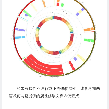
chr3 
0
9914778
1
stroke_color = black
chr3 
9914778
19829556
2
scale_log_base = 0.5
chr3 
19829556
29744334
3
chr3 
29744334
39659112
4
# 其中一个子图，给定文件名，内外半径，和绘制类型
chr3 
39659112
49573890
5
# 文件格式见下面解释
chr4 
0
9510728
1
<plot>
chr4 
9510728
19021456
2
file=Heatmap1.bed.circos_input.txt
chr4 
19021456
28532184
3
type=line
chr4 
28532184
38042912
4
r0=0.657142857143r
chr4 
133150192
142660920
15
r1=0.734285714286r
chr4 
171193104
180703832
19
</plot>
chr4 
180703832
190214555
20
chr5 
0
9076913
1
# 其中一个子图，给定文件名，内外半径，和绘制类型
chr5 
9076913
18153826
2
# 文件格式见下面解释
chr5 
18153826
27230739
3
<plot>
如果有属性不理解或还需修改属性，请参考前两
chr5 
154307521
163384434
18
file=Heatmap2.bed.circos_input.txt
篇及前两篇提供的属性修改文档方便查找。
chr5 
163384434
172461347
19
type=scatter
chr5 
172461347
181538259
20
r0=0.571428571429r
r1=0.648571428571r