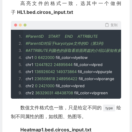
高亮文件的格式一致，选其中一个做例
chromosomes_display_default = yes
子
HL1.bed.circos_input.txt
# 大标签highlights，复数定义里面有多个highlight
复制
<highlights>
#ParentID    START    END    ATTRIBUTE
# 高亮的区域放在 
<highlight>
标签中，配置简单，给定文件名
#ParentID对应于karyotype文件的ID（第3列)
# 文件格式见下面解释
#ATTRIBUTE列颜色的获取看前面两篇的介绍以获知有多少可
<highlight>
chr1 
0
6422000
 fill_color
=
vlyellow
file=HL1.bed.circos_input.txt
chr1 
12447822
24895644
 fill_color
=
vlpred
r0=0.914285714286r
chr1 
136926042
149373864
 fill_color
=
vlppurple
r1=0.991428571429r
chr1 
236508618
248956422
 fill_color
=
vlporange
</highlight>
chr2 
0
2421000
 fill_color
=
vlpred
chr2 
36329031
48438708
 fill_color
=
vlpgreen
# 高亮的区域放在 
<highlight>
标签中，配置简单，给定文件名
chr2 
193754832
205864509
 fill_color
=
vlpred
# 文件格式见下面解释
数值文件格式也一致，只是给定不同的
chr2 
133206447
145316124
 fill_color
=
vlyellow
绘
type
<highlight>
chr3 
59488668
69403446
 fill_color
=
vlpred
制不同属性的图，如线图、热图等。
file=HL2.bed.circos_input.txt
chr3 
128892114
138806892
 fill_color
=
vlpblue
r0=0.828571428571r
chr3 
1800000
198295559
 fill_color
=
vlpred
Heatmap1.bed.circos_input.txt