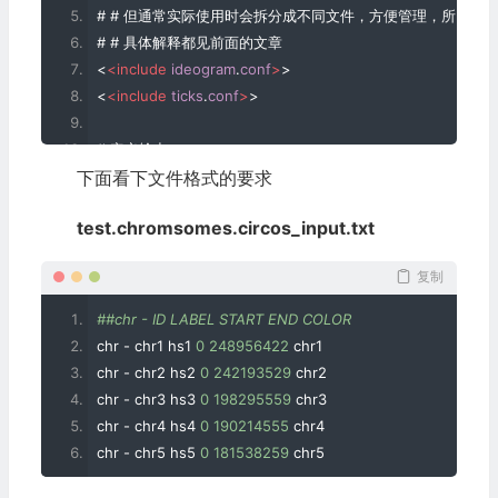
# # 但通常实际使用时会拆分成不同文件，方便管理，所以这
# # 具体解释都见前面的文章
<
<include
ideogram
.
conf
>
>
<
<include
ticks
.
conf
>
>
# 定义输出
下面看下文件格式的要求
<image>
<
<include
etc
/
image
.
conf
>
>
test.chromsomes.circos_input.txt
file*=test.circos.png
dir*=./
复制
</image>
##chr - ID LABEL START END COLOR
# karyotype定义染色体的名字、ID、起始位置信息，是绘制
chr 
-
 chr1 hs1 
0
248956422
 chr1
# 具体解释看前面2篇文章
chr 
-
 chr2 hs2 
0
242193529
 chr2
karyotype = test.chromsomes.circos_input.txt
chr 
-
 chr3 hs3 
0
198295559
 chr3
chr 
-
 chr4 hs4 
0
190214555
 chr4
# `chromosome_units`定义染色体一个单位的大小，缩写为`u`。若`
chr 
-
 chr5 hs5 
0
181538259
 chr5
# 后面会用到这个单位，尤其是ticks中
chromosomes_units =1000000