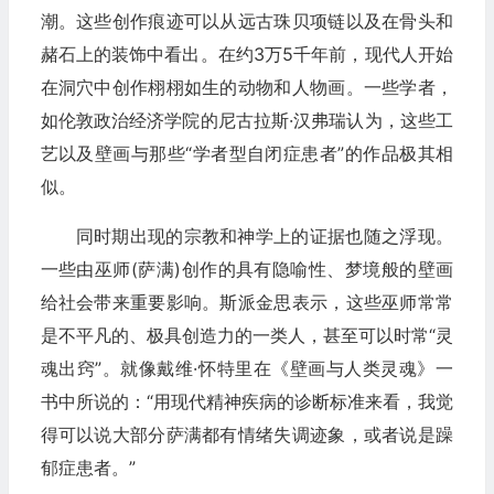
潮。这些创作痕迹可以从远古珠贝项链以及在骨头和
赭石上的装饰中看出。在约3万5千年前，现代人开始
在洞穴中创作栩栩如生的动物和人物画。一些学者，
如伦敦政治经济学院的尼古拉斯·汉弗瑞认为，这些工
艺以及壁画与那些“学者型自闭症患者”的作品极其相
似。
同时期出现的宗教和神学上的证据也随之浮现。
一些由巫师(萨满)创作的具有隐喻性、梦境般的壁画
给社会带来重要影响。斯派金思表示，这些巫师常常
是不平凡的、极具创造力的一类人，甚至可以时常“灵
魂出窍”。就像戴维·怀特里在《壁画与人类灵魂》一
书中所说的：“用现代精神疾病的诊断标准来看，我觉
得可以说大部分萨满都有情绪失调迹象，或者说是躁
郁症患者。”