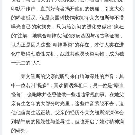
印默不作声，直到好奇者揭开他们的伤痛，引发大众
的唏嘘感叹。但是英国科技作家凯特·莱文纽斯却不惜
曝光自己的家族史，只为给沉闷的进化史做出“疯狂
的”注解。她糅合精神疾病的致病基因与考古学证据，
认为正是因为这些“精神异类”的存在，才使人类在进
化中取得创造性先机，战胜其他灵长类动物，成为独
一无二的“人”。
莱文纽斯的父亲能听到来自脑海深处的声音：其
中一位名叫“提多”，喜欢插话爆粗口；另一位是“嗜血
怪兽”，会咆哮并怂恿他做一些超越常规的事。在她父
亲有生之年的大部分时光里，这些声音萦绕不去，迫
使他偏离生活正轨。父亲的经历令莱文纽斯深深体会
到精神病的摧毁性与羞辱性，但也开启了她对精神病
的研究。