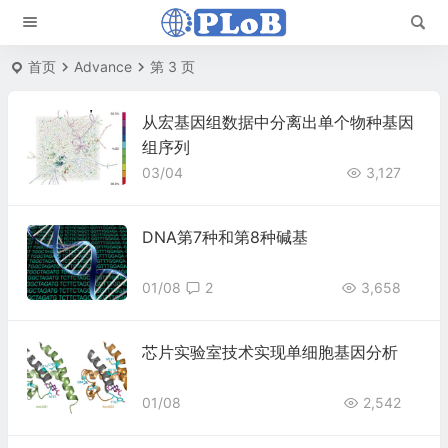
首页
Advance
第 3 页
从宏基因组数据中分离出单个物种基因
组序列
03/04
3,127
DNA第7种和第8种碱基
01/08
2
3,658
芯片实验室技术实现单细胞基因分析
01/08
2,542